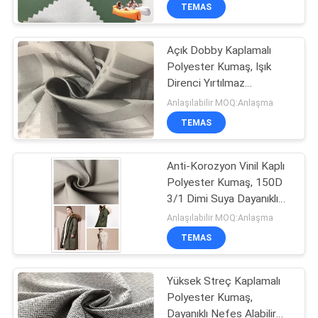
KONTROL
TEMAS
Açık Dobby Kaplamalı
BIZIMLE
Polyester Kumaş, Işık
ILETIŞIME
Direnci Yırtılmaz
GEÇIN
Polyester Kumaş
Anlaşılabilir MOQ:Anlaşma
TEMAS
HABERLER
Anti-Korozyon Vinil Kaplı
Polyester Kumaş, 150D
VAKALAR
3/1 Dimi Suya Dayanıklı
Kumaş
Anlaşılabilir MOQ:Anlaşma
COMPANY
TEMAS
NEWS
Yüksek Streç Kaplamalı
Polyester Kumaş,
SITE
Dayanıklı Nefes Alabilir