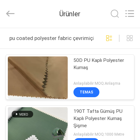
Suzhou
Jingang
Textile
Ürünler
Co.,Ltd.
All
Rights
Reserved.
EV
pu coated polyester fabric çevrimiçi üretim
ÜRÜN:%
50D PU Kaplı Polyester
S
Kumaş
HAKKIMIZDA
Anlaşılabilir MOQ:Anlaşma
TEMAS
FABRIKA
190T Tafta Gümüş PU
TURU
Kaplı Polyester Kumaş
Şişme
KALITE
Anlaşılabilir MOQ:1000 Metre