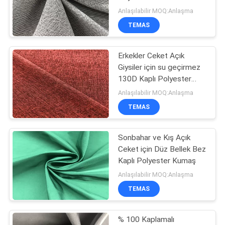
HARITASI
Kumaş 57 inç Genişlik
Anlaşılabilir MOQ:Anlaşma
TEMAS
PRIVACY
Erkekler Ceket Açık
POLICY
Giysiler için su geçirmez
130D Kaplı Polyester
Kumaş Düz Melanj
Anlaşılabilir MOQ:Anlaşma
TEMAS
Sonbahar ve Kış Açık
Ceket için Düz Bellek Bez
Kaplı Polyester Kumaş
Anlaşılabilir MOQ:Anlaşma
TEMAS
% 100 Kaplamalı