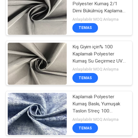
Polyester Kumaş 2/1
Dimi Bükülmüş Kaplama
Hafıza Kumaşı Rüzgar
Anlaşılabilir MOQ:Anlaşma
Coat
TEMAS
Kış Giyim için% 100
Kaplamalı Polyester
Kumaş Su Geçirmez UV
Koruması
Anlaşılabilir MOQ:Anlaşma
TEMAS
Kaplamalı Polyester
Kumaş Baskı, Yumuşak
Taslon Streç 100
Polyester Kumaş
Anlaşılabilir MOQ:Anlaşma
TEMAS