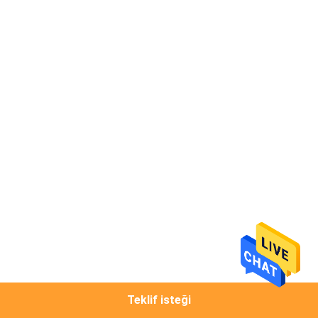
KONTROL
BIZIMLE
ILETIŞIME
GEÇIN
HABERLER
VAKALAR
COMPANY
NEWS
Teklif isteği
SITE