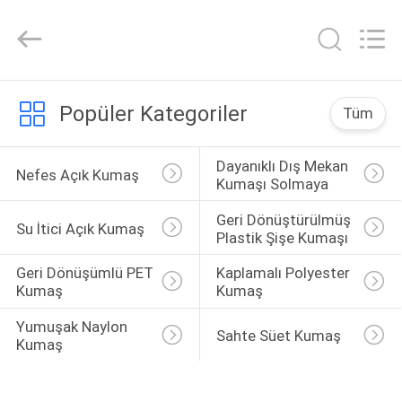
Suzhou
Jingang
Textile
Co.,Ltd.
All
Rights
Reserved.
EV
Popüler Kategoriler
Tüm
ÜRÜN:%
Dayanıklı Dış Mekan 
Nefes Açık Kumaş
S
Kumaşı Solmaya
Geri Dönüştürülmüş 
Su İtici Açık Kumaş
HAKKIMIZDA
Plastik Şişe Kumaşı
Geri Dönüşümlü PET 
Kaplamalı Polyester 
Kumaş
Kumaş
FABRIKA
TURU
Yumuşak Naylon 
Sahte Süet Kumaş
Kumaş
KALITE