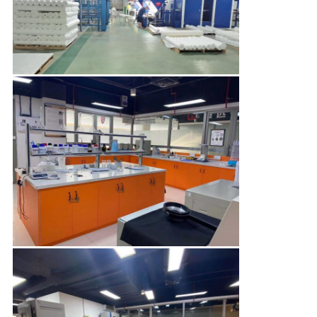
KONTROL
BIZIMLE
ILETIŞIME
GEÇIN
HABERLER
VAKALAR
COMPANY
NEWS
SITE