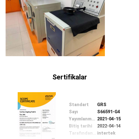
Sertifikalar
Standart
GRS
Sayı
S66591-G4
Yayımlanma tarihi
2021-04-15
Bitiş tarihi
2022-04-14
Tarafından verilen
intertek