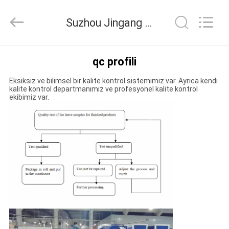
Suzhou
Jingang
Textile
Suzhou Jingang Textile Co.,Ltd Kalite kontrol
Co.,Ltd.
All
Rights
Reserved.
EV
qc profili
Eksiksiz ve bilimsel bir kalite kontrol sistemimiz var. Ayrıca kendi
ÜRÜN:%
kalite kontrol departmanımız ve profesyonel kalite kontrol
ekibimiz var.
S
HAKKIMIZDA
FABRIKA
TURU
KALITE