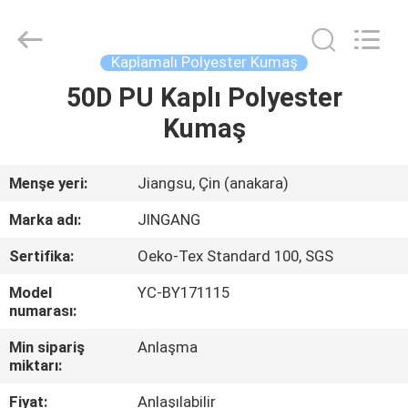
Suzhou
Jingang
Textile
Co.,Ltd.
All
Kaplamalı Polyester Kumaş
Rights
Reserved.
50D PU Kaplı Polyester
EV
Kumaş
ÜRÜN:%
S
Menşe yeri:
Jiangsu, Çin (anakara)
Marka adı:
JINGANG
HAKKIMIZDA
Sertifika:
Oeko-Tex Standard 100, SGS
Model
YC-BY171115
FABRIKA
numarası:
TURU
Min sipariş
Anlaşma
miktarı:
KALITE
Fiyat:
Anlaşılabilir