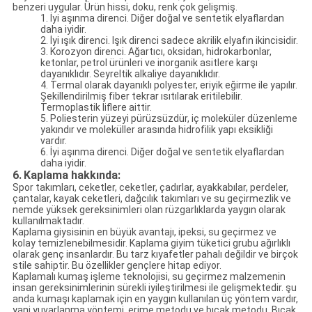
benzeri uygular. Ürün hissi, doku, renk çok gelişmiş.
1. İyi aşınma direnci. Diğer doğal ve sentetik elyaflardan
daha iyidir.
2. İyi ışık direnci. Işık direnci sadece akrilik elyafın ikincisidir.
3. Korozyon direnci. Ağartıcı, oksidan, hidrokarbonlar,
ketonlar, petrol ürünleri ve inorganik asitlere karşı
dayanıklıdır. Seyreltik alkaliye dayanıklıdır.
4. Termal olarak dayanıklı polyester, eriyik eğirme ile yapılır.
Şekillendirilmiş fiber tekrar ısıtılarak eritilebilir.
Termoplastik liflere aittir.
5. Poliesterin yüzeyi pürüzsüzdür, iç moleküler düzenleme
yakındır ve moleküller arasında hidrofilik yapı eksikliği
vardır.
6. İyi aşınma direnci. Diğer doğal ve sentetik elyaflardan
daha iyidir.
6.
Kaplama hakkında:
Spor takımları, ceketler, ceketler, çadırlar, ayakkabılar, perdeler,
çantalar, kayak ceketleri, dağcılık takımları ve su geçirmezlik ve
nemde yüksek gereksinimleri olan rüzgarlıklarda yaygın olarak
kullanılmaktadır.
Kaplama giysisinin en büyük avantajı, ipeksi, su geçirmez ve
kolay temizlenebilmesidir. Kaplama giyim tüketici grubu ağırlıklı
olarak genç insanlardır. Bu tarz kıyafetler pahalı değildir ve birçok
stile sahiptir. Bu özellikler gençlere hitap ediyor.
Kaplamalı kumaş işleme teknolojisi, su geçirmez malzemenin
insan gereksinimlerinin sürekli iyileştirilmesi ile gelişmektedir. şu
anda kumaşı kaplamak için en yaygın kullanılan üç yöntem vardır,
yani yuvarlanma yöntemi, erime metodu ve bıçak metodu. Bıçak