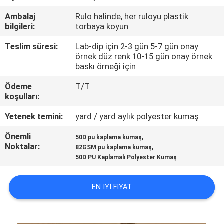
KONTROL
Ambalaj
Rulo halinde, her ruloyu plastik
bilgileri:
torbaya koyun
BIZIMLE
Teslim süresi:
Lab-dip için 2-3 gün 5-7 gün onay
ILETIŞIME
örnek düz renk 10-15 gün onay örnek
baskı örneği için
GEÇIN
Ödeme
T/T
koşulları:
HABERLER
Yetenek temini:
yard / yard aylık polyester kumaş
VAKALAR
Önemli
,
50D pu kaplama kumaş
Noktalar:
,
82GSM pu kaplama kumaş
50D PU Kaplamalı Polyester Kumaş
COMPANY
NEWS
EN IYI FIYAT
SITE