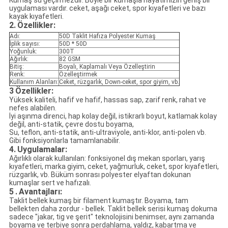
Kumaş su geçirmezdir. Böyle bir kumaşla hayatımızın geniş bir
uygulaması vardır. ceket, aşağı ceket, spor kıyafetleri ve bazı
kayak kıyafetleri.
2.
Özellikler:
Adı:
50D Taklit Hafıza Polyester Kumaş
İplik sayısı:
50D * 50D
Yoğunluk:
300T
Ağırlık:
82 GSM
Bitiş:
Boyalı, Kaplamalı Veya Özelleştirin
Renk:
Özelleştirmek
Kullanım Alanları:
Ceket, rüzgarlık, Down-ceket, spor giyim, vb.
3
Özellikler:
Yüksek kaliteli, hafif ve hafif, hassas sap, zarif renk, rahat ve
nefes alabilen.
İyi aşınma direnci, hap kolay değil, istikrarlı boyut, katlamak kolay
değil, anti-statik, çevre dostu boyama,
Su, teflon, anti-statik, anti-ultraviyole, anti-klor, anti-polen vb.
Gibi fonksiyonlarla tamamlanabilir.
4.
Uygulamalar:
Ağırlıklı olarak kullanılan: fonksiyonel dış mekan sporları, yarış
kıyafetleri, marka giyim, ceket, yağmurluk, ceket, spor kıyafetleri,
rüzgarlık, vb. Büküm sonrası polyester elyaftan dokunan
kumaşlar sert ve hafızalı.
5
.
Avantajları:
Taklit bellek kumaş bir filament kumaştır. Boyama, tam
bellekten daha zordur - bellek. Taklit bellek serisi kumaş dokuma
sadece "jakar, tig ve şerit" teknolojisini benimser, aynı zamanda
boyama ve terbiye sonra perdahlama, yaldız, kabartma ve