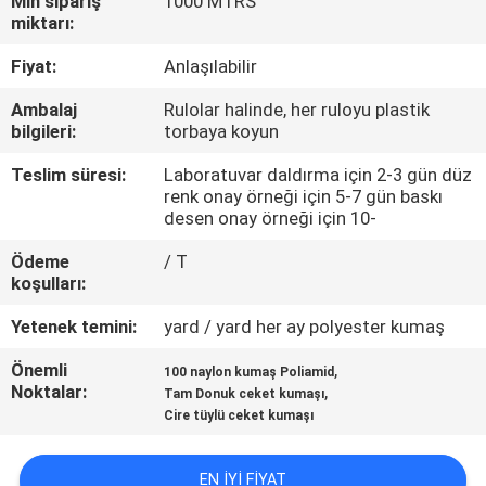
Min sipariş
1000 MTRS
KONTROL
miktarı:
Fiyat:
Anlaşılabilir
BIZIMLE
Ambalaj
Rulolar halinde, her ruloyu plastik
ILETIŞIME
bilgileri:
torbaya koyun
GEÇIN
Teslim süresi:
Laboratuvar daldırma için 2-3 gün düz
renk onay örneği için 5-7 gün baskı
desen onay örneği için 10-
HABERLER
Ödeme
/ T
koşulları:
VAKALAR
Yetenek temini:
yard / yard her ay polyester kumaş
COMPANY
Önemli
,
100 naylon kumaş Poliamid
Noktalar:
,
Tam Donuk ceket kumaşı
NEWS
Cire tüylü ceket kumaşı
SITE
EN IYI FIYAT