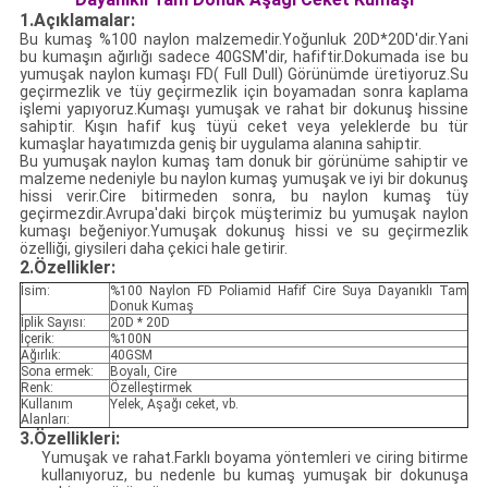
1.Açıklamalar:
Bu kumaş %100 naylon malzemedir.Yoğunluk 20D*20D'dir.Yani
bu kumaşın ağırlığı sadece 40GSM'dir, hafiftir.Dokumada ise bu
yumuşak naylon kumaşı FD( Full Dull) Görünümde üretiyoruz.Su
geçirmezlik ve tüy geçirmezlik için boyamadan sonra kaplama
işlemi yapıyoruz.Kumaşı yumuşak ve rahat bir dokunuş hissine
sahiptir. Kışın hafif kuş tüyü ceket veya yeleklerde bu tür
kumaşlar hayatımızda geniş bir uygulama alanına sahiptir.
Bu yumuşak naylon kumaş tam donuk bir görünüme sahiptir ve
malzeme nedeniyle bu naylon kumaş yumuşak ve iyi bir dokunuş
hissi verir.Cire bitirmeden sonra, bu naylon kumaş tüy
geçirmezdir.Avrupa'daki birçok müşterimiz bu yumuşak naylon
kumaşı beğeniyor.Yumuşak dokunuş hissi ve su geçirmezlik
özelliği, giysileri daha çekici hale getirir.
2.Özellikler:
İsim:
%100 Naylon FD Poliamid Hafif Cire Suya Dayanıklı Tam
Donuk Kumaş
İplik Sayısı:
20D * 20D
İçerik:
%100N
Ağırlık:
40GSM
Sona ermek:
Boyalı, Cire
Renk:
Özelleştirmek
Kullanım
Yelek, Aşağı ceket, vb.
Alanları:
3.Özellikleri:
Yumuşak ve rahat.Farklı boyama yöntemleri ve ciring bitirme
kullanıyoruz, bu nedenle bu kumaş yumuşak bir dokunuşa