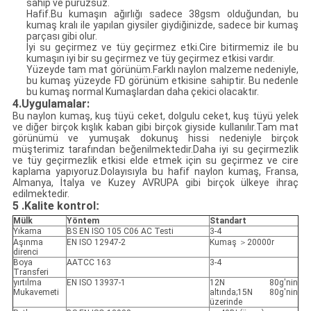
sahip ve pürüzsüz.
Hafif.Bu kumaşın ağırlığı sadece 38gsm olduğundan, bu
kumaş kralı ile yapılan giysiler giydiğinizde, sadece bir kumaş
parçası gibi olur.
İyi su geçirmez ve tüy geçirmez etki.Cire bitirmemiz ile bu
kumaşın iyi bir su geçirmez ve tüy geçirmez etkisi vardır.
Yüzeyde tam mat görünüm.Farklı naylon malzeme nedeniyle,
bu kumaş yüzeyde FD görünüm etkisine sahiptir. Bu nedenle
bu kumaş normal Kumaşlardan daha çekici olacaktır.
4.Uygulamalar:
Bu naylon kumaş, kuş tüyü ceket, dolgulu ceket, kuş tüyü yelek
ve diğer birçok kışlık kaban gibi birçok giyside kullanılır.Tam mat
görünümü ve yumuşak dokunuş hissi nedeniyle birçok
müşterimiz tarafından beğenilmektedir.Daha iyi su geçirmezlik
ve tüy geçirmezlik etkisi elde etmek için su geçirmez ve cire
kaplama yapıyoruz.Dolayısıyla bu hafif naylon kumaş, Fransa,
Almanya, İtalya ve Kuzey AVRUPA gibi birçok ülkeye ihraç
edilmektedir.
5
.Kalite kontrol
:
Mülk
Yöntem
Standart
Yıkama
BS EN ISO 105 C06 AC Testi
3-4
Aşınma
EN ISO 12947-2
Kumaş ＞20000r
direnci
Boya
AATCC 163
3-4
Transferi
yırtılma
EN ISO 13937-1
12N 80g'nin
Mukavemeti
altında;15N 80g'nin
üzerinde