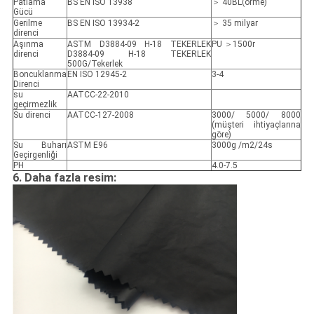
Patlama
BS EN ISO 13938
＞ 40BL(örme)
Gücü
Gerilme
BS EN ISO 13934-2
＞ 35 milyar
direnci
Aşınma
ASTM D3884-09 H-18 TEKERLEK
PU ＞1500r
direnci
D3884-09 H-18 TEKERLEK
500G/Tekerlek
Boncuklanma
EN ISO 12945-2
3-4
Direnci
su
AATCC-22-2010
geçirmezlik
Su direnci
AATCC-127-2008
3000/ 5000/ 8000
(müşteri ihtiyaçlarına
göre)
Su Buharı
ASTM E96
3000g /m2/24s
Geçirgenliği
PH
4.0-7.5
6. Daha fazla resim: