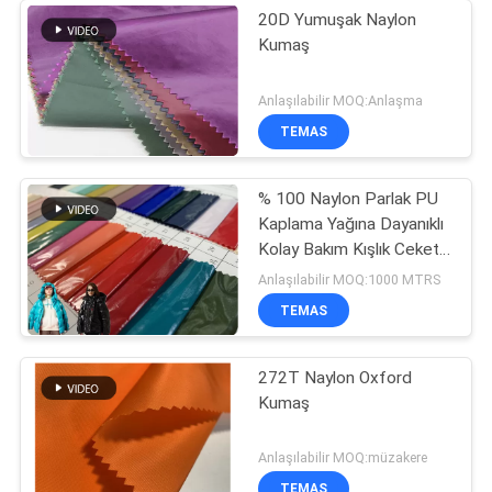
20D Yumuşak Naylon
Kumaş
Anlaşılabilir MOQ:Anlaşma
TEMAS
% 100 Naylon Parlak PU
Kaplama Yağına Dayanıklı
Kolay Bakım Kışlık Ceket
Kumaş
Anlaşılabilir MOQ:1000 MTRS
TEMAS
272T Naylon Oxford
Kumaş
Anlaşılabilir MOQ:müzakere
TEMAS