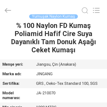
Suzhou
Jingang
Textile
Co.,Ltd.
All
Yumuşak Naylon Kumaş
Rights
Reserved.
% 100 Naylon FD Kumaş
EV
Poliamid Hafif Cire Suya
ÜRÜN:%
Dayanıklı Tam Donuk Aşağı
S
Ceket Kumaşı
HAKKIMIZDA
Menşe yeri:
Jiangsu, Çin (Anakara)
Marka adı:
JINGANG
FABRIKA
Sertifika:
GRS , Oeko-Tex Standard 100, SGS
TURU
Model
JA-210070
numarası:
KALITE