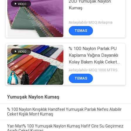
20D Yumuşak Naylon
Kumaş
Anlaşılabilir MOQ:Anlaşma
TEMAS
% 100 Naylon Parlak PU
Kaplama Yağına Dayanıklı
Kolay Bakım Kışlık Ceket
Kumaş
Anlaşılabilir MOQ:1000 MTRS
TEMAS
Yumuşak Naylon Kumaş
% 100 Naylon Kırışıklık Handfeel Yumuşak Parlak Nefes Alabilir
Ceket Kışlık Mont Kumaş
Yarı Mat% 100 Yumuşak Naylon Kumaş Hafif Cire Su Geçirmez
Aşağı Ceket Kumaş