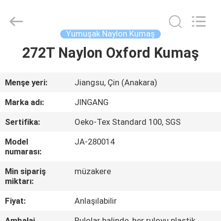
Suzhou
Jingang
Textile
Co.,Ltd.
All
Yumuşak Naylon Kumaş
Rights
Reserved.
272T Naylon Oxford Kumaş
EV
ÜRÜN:%
Menşe yeri:
Jiangsu, Çin (Anakara)
S
Marka adı:
JINGANG
Sertifika:
Oeko-Tex Standard 100, SGS
HAKKIMIZDA
Model
JA-280014
numarası:
FABRIKA
Min sipariş
müzakere
TURU
miktarı:
Fiyat:
Anlaşılabilir
KALITE
Ambalaj
Rulolar halinde, her ruloyu plastik