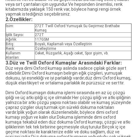
veya sırt çantaları için uygundur.Ve hepsinden önemlisi, renk
kitabımızda yaklaşık 150 renk var, böylece hangi rengi örnek
yapmak istediğinizi seçebilirsiniz.
2.Özellikler:
İsim:
272T Twill Oxford Yumuşak Su Geçirmez Brethabe
Kumaş
İplik Sayısı:
272T
Ağırlık:
117GSM
Bitiş:
Boyalı, Kaplamalı veya Özelleştirin
Renk:
Özelleştirme
Kullanım
Ceket, Rüzgarlık, Aşağı ceket, Spor giyim, vb.
Alanları:
3.Düz ve Twill Oxford Kumaşlar Arasındaki Farklar:
Düz veya dimi Oxford kumaşı aslında sadece çıplak gözle ayırt
edilebilir.Dimi Oxford kumaşın belirgin eğik çizgileri, yumuşak
dokusu, iyi esnekliği ve iyi parlaklığı vardır;düz dimi Oxford kumaş,
düşük elastikiyet ve ortalama parlaklık ile pürüzsüz ve serttir.
Dimi Oxford kumaşın dokuma işlemi sırasında en az üç çözgü
ipliği ve üç atkı ipliği iç içe olmalıdır.Her çözgü ipliği ve atkı ipliğinin
yalnızca bir atkı çözgü yapısı noktası olabilir ve kumaş yüzeyinde
çapraz çizgiler oluşturmak için sürekli dokuma noktaları
vardır.İplik yoğun olarak düzenlenebilir, böylece dimi oxford
kumaşı yoğun ve kalın olur.Dokuma işleminde dimi oxford
kumaşa tekabül eden düz dokuma Oxford kumaşı, çözgü ve atkı
ipliklerinin tek tek birbirine geçmesiyle oluşturulur.Birçok iç içe
geçme noktası ile karakterize edilir ve doku sağlam, düz ve
pürüzsüzdür.Düz dokuma oxford kumaşın yoğunluğu çok yüksek