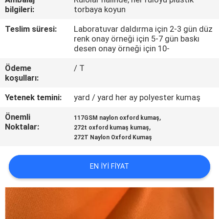
KONTROL
bilgileri:
torbaya koyun
Teslim süresi:
Laboratuvar daldırma için 2-3 gün düz
BIZIMLE
renk onay örneği için 5-7 gün baskı
desen onay örneği için 10-
ILETIŞIME
Ödeme
/ T
GEÇIN
koşulları:
Yetenek temini:
yard / yard her ay polyester kumaş
HABERLER
Önemli
,
117GSM naylon oxford kumaş
Noktalar:
,
272t oxford kumaş kumaş
VAKALAR
272T Naylon Oxford Kumaş
COMPANY
EN IYI FIYAT
NEWS
SITE