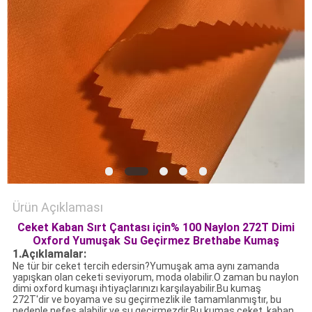
HARITASI
PRIVACY
POLICY
Ürün Açıklaması
Ceket Kaban Sırt Çantası için% 100 Naylon 272T Dimi
Oxford Yumuşak Su Geçirmez Brethabe Kumaş
1.Açıklamalar:
Ne tür bir ceket tercih edersin?Yumuşak ama aynı zamanda
yapışkan olan ceketi seviyorum, moda olabilir.O zaman bu naylon
dimi oxford kumaşı ihtiyaçlarınızı karşılayabilir.Bu kumaş
272T'dir ve boyama ve su geçirmezlik ile tamamlanmıştır, bu
nedenle nefes alabilir ve su geçirmezdir.Bu kumaş ceket, kaban