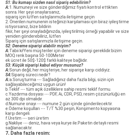
S1: Bu kumaşı sizden nasıl sipariş edebilirim?
A:
1. Numuneyi ve size gönderdiğimiz fiyatı kontrol ettikten
sonra. Her şeyi onaylarsanız,
sipariş için lütfen satışlarımızla iletişime geçin
2. Önerilen numunenin isteğinizi karşılaması için biraz iyileştirme
istiyorsanız, bize bildirin
fikir, her şeyi onayladığınızda, iyileştirilmiş örneği yapabilir ve size
yeniden gönderebiliriz, lütfen
Sipariş için satışlarımızla iletişime geçin.
S2: Deneme siparişi alabilir miyim?
A:
Tabii ki!Yeni müşteriler için deneme siparişi gereklidir.bizim
MOQ renk başına 50-100Meter
ek ücret ile 50$-120$ farklı kaliteye bağlıdır.
S3: Küçük siparişi kabul ediyor musunuz?
A:
Sorun değil, her müşteriye, her siparişe karşı ciddiyiz.
S4:
Sipariş süreci nedir?
A:
a.Soruşturma --- Sağladığınız daha fazla bilgi, sizin için
sağlayabileceğimiz uygun ürün!
b.Teklif --- tüm açık özelliklere sahip resmi teklif formu.
c.Yazdırma dosyası --- PDF, Ai, CDR, PSD, resim çözünürlüğü en
az 300 dpi olmalıdır.
d.Numune onayı --- numune 2 gün içinde gönderilecektir.
e.Ödeme koşulları --- T/T %30 peşin, Konşimento kopyasına
karşı dengeli.
f.Üretim --- seri üretim
g.Nakliye --- deniz, hava veya kurye ile.Paketin detaylı resmi
sağlanacaktır.
7. Daha fazla resim: