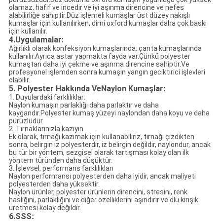
olamaz, hafif ve incedir ve iyi aşınma direncine ve nefes
alabilirliğe sahiptir.Düz işlemeli kumaşlar üst düzey nakışlı
kumaşlar için kullanılırken, dimi oxford kumaşlar daha çok baskı
için kullanılır.
4.Uygulamalar:
Ağırlıklı olarak konfeksiyon kumaşlarında, çanta kumaşlarında
kullanılır.Ayrıca astar yapmakta fayda var.Çünkü polyester
kumaştan daha iyi çekme ve aşınma direncine sahiptir.Ve
profesyonel işlemden sonra kumaşın yangın geciktirici işlevleri
olabilir.
5. Polyester Hakkında Ve
Naylon Kumaşlar:
1. Duyulardaki farklılıklar:
Naylon kumaşın parlaklığı daha parlaktır ve daha
kaygandır.Polyester kumaş yüzeyi naylondan daha koyu ve daha
pürüzlüdür.
2. Tırnaklarınızla kazıyın
Ek olarak, tırnağı kazımak için kullanabiliriz, tırnağı çizdikten
sonra, belirgin iz polyesterdir, iz belirgin değildir, naylondur, ancak
bu tür bir yöntem, sezgisel olarak tartışması kolay olan ilk
yöntem türünden daha düşüktür.
3. İşlevsel, performans farklılıkları
Naylon performansı polyesterden daha iyidir, ancak maliyeti
polyesterden daha yüksektir.
Naylon ürünler, polyester ürünlerin direncini, stresini, renk
haslığını, parlaklığını ve diğer özelliklerini aşındırır ve ölü kırışık
üretmesi kolay değildir.
6.SSS
: