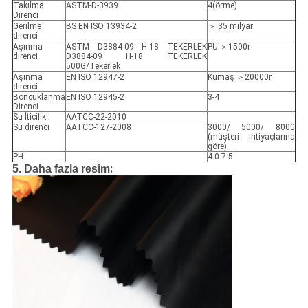
Takılma
ASTM-D-3939
4(örme)
Direnci
Gerilme
BS EN ISO 13934-2
＞ 35 milyar
direnci
Aşınma
ASTM D3884-09 H-18 TEKERLEK
PU ＞1500r
direnci
D3884-09 H-18 TEKERLEK
500G/Tekerlek
Aşınma
EN ISO 12947-2
Kumaş ＞20000r
direnci
Boncuklanma
EN ISO 12945-2
3-4
Direnci
Su İticilik
AATCC-22-2010
Su direnci
AATCC-127-2008
3000/ 5000/ 8000
(müşteri ihtiyaçlarına
göre)
PH
4.0-7.5
:
5. Daha fazla resim