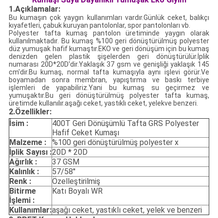
1.Açıklamalar:
Bu kumaşın çok yaygın kullanımları vardır.Günlük ceket, balıkçı
kıyafetleri, çabuk kuruyan pantolonlar, spor pantolonları vb.
Polyester tafta kumaş pantolon üretiminde yaygın olarak
kullanılmaktadır. Bu kumaş %100 geri dönüştürülmüş polyester
düz yumuşak hafif kumaştır.EKO ve geri dönüşüm için bu kumaş
denizden gelen plastik şişelerden geri dönüştürülür.İplik
numarası 20D*20D'dir.Yaklaşık 37 gsm ve genişliği yaklaşık 145
cm'dir.Bu kumaş, normal tafta kumaşıyla aynı işlevi görür.Ve
boyamadan sonra membran, yapıştırma ve baskı terbiye
işlemleri de yapabiliriz.Yani bu kumaş su geçirmez ve
yumuşaktır.Bu geri dönüştürülmüş polyester tafta kumaş,
üretimde kullanılır.
aşağı ceket, yastıklı ceket, yelek
ve benzeri.
2.
Özellikler:
İsim :
400T Geri Dönüşümlü Tafta GRS Polyester
Hafif Ceket Kumaşı
Malzeme :
%100 geri dönüştürülmüş polyester x
İplik Sayısı :
20D * 20D
Ağırlık :
37 GSM
Kalınlık :
57/58''
Renk :
Özelleştirilmiş
Bitirme
Katı Boyalı WR
İşlemi :
Kullanımlar:
aşağı ceket, yastıklı ceket, yelek
ve benzeri