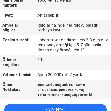
Min sipariş
1000 Mtrs / Renkli
KONTROL
miktarı:
Fiyat:
Anlaşılabilir
BIZIMLE
Ambalaj
Rulolar halinde, her ruloyu plastik
ILETIŞIME
bilgileri:
torbaya koyun
GEÇIN
Teslim süresi:
Laboratuvar daldırma için 2-3 gün düz
renk onay örneği için 5-7 gün baskı
desen onay örneği için 10-
HABERLER
Ödeme
/ T
koşulları:
VAKALAR
Yetenek temini:
Ayda 200000 mtr / yarda
COMPANY
Önemli
,
400T Geri Dönüşümlü PET Kumaş
Noktalar:
,
GRS Geri Dönüşümlü PET Kumaş
NEWS
Tafta Polyester Kumaş Suya Dayanıklı
SITE
EN IYI FIYAT