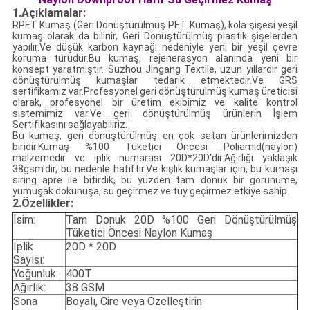
1.Açıklamalar:
RPET Kumaş (Geri Dönüştürülmüş PET Kumaş), kola şişesi yeşil
kumaş olarak da bilinir, Geri Dönüştürülmüş plastik şişelerden
yapılır.Ve düşük karbon kaynağı nedeniyle yeni bir yeşil çevre
koruma türüdür.Bu kumaş, rejenerasyon alanında yeni bir
konsept yaratmıştır. Suzhou Jingang Textile, uzun yıllardır geri
dönüştürülmüş kumaşlar tedarik etmektedir.Ve GRS
sertifikamız var.Profesyonel geri dönüştürülmüş kumaş üreticisi
olarak, profesyonel bir üretim ekibimiz ve kalite kontrol
sistemimiz var.Ve geri dönüştürülmüş ürünlerin İşlem
Sertifikasını sağlayabiliriz.
Bu kumaş, geri dönüştürülmüş en çok satan ürünlerimizden
biridir.Kumaş %100 Tüketici Öncesi Poliamid(naylon)
malzemedir ve iplik numarası 20D*20D'dir.Ağırlığı yaklaşık
38gsm'dir, bu nedenle hafiftir.Ve kışlık kumaşlar için, bu kumaşı
siring apre ile bitirdik, bu yüzden tam donuk bir görünüme,
yumuşak dokunuşa, su geçirmez ve tüy geçirmez etkiye sahip.
2.Özellikler:
İsim:
Tam Donuk 20D %100 Geri Dönüştürülmüş
Tüketici Öncesi Naylon Kumaş
İplik
20D * 20D
Sayısı:
Yoğunluk:
400T
Ağırlık:
38 GSM
Sona
Boyalı, Cire veya Özelleştirin