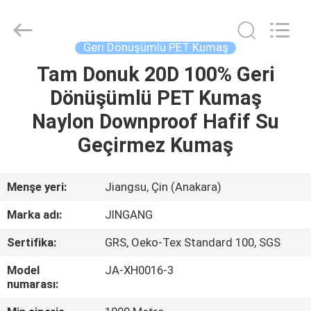
Suzhou
Jingang
Textile
Co.,Ltd.
All
Geri Dönüşümlü PET Kumaş
Rights
Reserved.
Tam Donuk 20D 100% Geri
EV
Dönüşümlü PET Kumaş
ÜRÜN:%
Naylon Downproof Hafif Su
S
Geçirmez Kumaş
HAKKIMIZDA
Menşe yeri:
Jiangsu, Çin (Anakara)
Marka adı:
JINGANG
FABRIKA
Sertifika:
GRS, Oeko-Tex Standard 100, SGS
TURU
Model
JA-XH0016-3
numarası:
KALITE