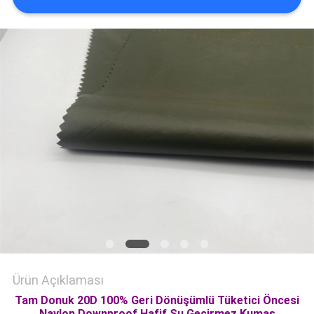
HARITASI
PRIVACY
POLICY
Ürün Açıklaması
Tam Donuk 20D 100% Geri Dönüşümlü Tüketici Öncesi
Naylon Downproof Hafif Su Geçirmez Kumaş