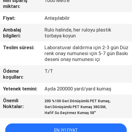
Min sipariş
1000 Metre
KONTROL
miktarı:
Fiyat:
Anlaşılabilir
BIZIMLE
Ambalaj
Rulo halinde, her ruloyu plastik
ILETIŞIME
bilgileri:
torbaya koyun
GEÇIN
Teslim süresi:
Laboratuvar daldırma için 2-3 gün Düz
renk onay numunesi için 5-7 gün Baskı
deseni onay numunesi içi
HABERLER
Ödeme
T/T
koşulları:
VAKALAR
Yetenek temini:
Ayda 200000 yard/yard kumaş
COMPANY
Önemli
,
20D %100 Geri Dönüşümlü PET Kumaş
Noktalar:
,
Geri Dönüşümlü PET Kumaş 38GSM
NEWS
Hafif Su Geçirmez Kumaş 58''
SITE
EN IYI FIYAT