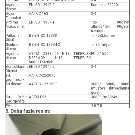
Yıkama
BS EN ISO 105 C06 AC Testi
3-4
Aşınma
EN ISO 12947-2
Kumaş ＞20000r
direnci
Boya
AATCC 163
3-4
Transferi
yırtılma
EN ISO 13937-1
12N 80g'nin
Mukavemeti
altında;15N 80g'nin
üzerinde
Patlama
BS EN ISO 13938
＞ 40BL(örme)
Gücü
Gerilme
BS EN ISO 13934-2
＞ 35 milyar
direnci
Aşınma
ASTM D3884-09 H-18 TEKERLEK
PU ＞1500r
direnci
D3884-09 H-18 TEKERLEK
500G/Tekerlek
Boncuklanma
EN ISO 12945-2
3-4
Direnci
su
AATCC-22-2010
geçirmezlik
Su direnci
AATCC-127-2008
3000/ 5000/ 8000
(müşteri ihtiyaçlarına
göre)
Su Buharı
ASTM E96
3000g /m2/24s
Geçirgenliği
PH
4.0-7.5
6. Daha fazla resim: