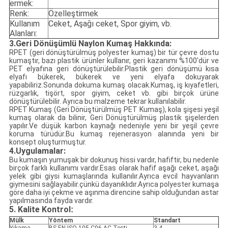
ermek:
Renk:
Özelleştirmek
Kullanım
Ceket, Aşağı ceket, Spor giyim, vb.
Alanları:
3.Geri Dönüşümlü Naylon Kumaş Hakkında:
RPET (geri dönüştürülmüş polyester kumaş) bir tür çevre dostu
kumaştır, bazı plastik ürünler kullanır, geri kazanımı %100'dür ve
PET elyafına geri dönüştürülebilir.Plastik geri dönüşümü kısa
elyafı bükerek, bükerek ve yeni elyafa dokuyarak
yapabiliriz.Sonunda dokuma kumaş olacak.Kumaş, iş kıyafetleri,
rüzgarlık, tişört, spor giyim, ceket vb. gibi birçok ürüne
dönüştürülebilir. Ayrıca bu malzeme tekrar kullanılabilir.
RPET Kumaş (Geri Dönüştürülmüş PET Kumaş), kola şişesi yeşil
kumaş olarak da bilinir, Geri Dönüştürülmüş plastik şişelerden
yapılır.Ve düşük karbon kaynağı nedeniyle yeni bir yeşil çevre
koruma türüdür.Bu kumaş rejenerasyon alanında yeni bir
konsept oluşturmuştur.
4.Uygulamalar:
Bu kumaşın yumuşak bir dokunuş hissi vardır, hafiftir, bu nedenle
birçok farklı kullanımı vardır.Esas olarak hafif aşağı ceket, aşağı
yelek gibi giysi kumaşlarında kullanılır.Ayrıca evcil hayvanların
giymesini sağlayabilir.çünkü dayanıklıdır.Ayrıca polyester kumaşa
göre daha iyi çekme ve aşınma direncine sahip olduğundan astar
yapılmasında fayda vardır.
5. Kalite Kontrol
:
Mülk
Yöntem
Standart