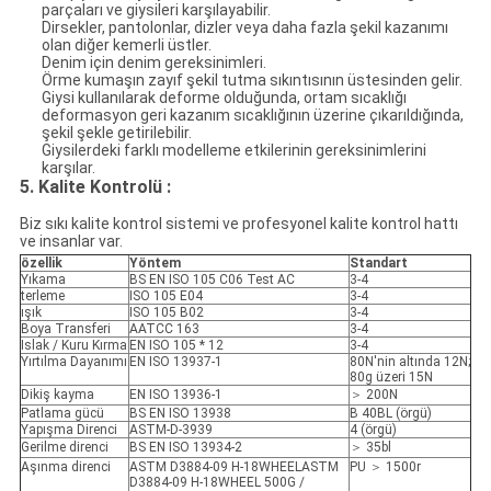
parçaları ve giysileri karşılayabilir.
Dirsekler, pantolonlar, dizler veya daha fazla şekil kazanımı
olan diğer kemerli üstler.
Denim için denim gereksinimleri.
Örme kumaşın zayıf şekil tutma sıkıntısının üstesinden gelir.
Giysi kullanılarak deforme olduğunda, ortam sıcaklığı
deformasyon geri kazanım sıcaklığının üzerine çıkarıldığında,
şekil şekle getirilebilir.
Giysilerdeki farklı modelleme etkilerinin gereksinimlerini
karşılar.
5. Kalite Kontrolü
:
Biz sıkı kalite kontrol sistemi ve profesyonel kalite kontrol hattı
ve insanlar var.
özellik
Yöntem
Standart
Yıkama
BS EN ISO 105 C06 Test AC
3-4
terleme
ISO 105 E04
3-4
ışık
ISO 105 B02
3-4
Boya Transferi
AATCC 163
3-4
Islak / Kuru Kırma
EN ISO 105 * 12
3-4
Yırtılma Dayanımı
EN ISO 13937-1
80N'nin altında 12N;
80g üzeri 15N
Dikiş kayma
EN ISO 13936-1
＞ 200N
Patlama gücü
BS EN ISO 13938
B 40BL (örgü)
Yapışma Direnci
ASTM-D-3939
4 (örgü)
Gerilme direnci
BS EN ISO 13934-2
＞ 35bl
Aşınma direnci
ASTM D3884-09 H-18WHEELASTM
PU ＞ 1500r
D3884-09 H-18WHEEL 500G /