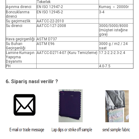
Tekerlek
Aşınma direnci
EN ISO 12947-2
Kumaş ＞ 20000r
Boncuklanma
EN ISO 12945-2
3-4
direnci
Su geçirmezlik
AATCC-22-2010
Su direnci
AATCC-127-2008
3000/5000/8000
(müşteri isteğine
göre)
Hava geçirgenliği
ASTM D737
Su Buharı
ASTM E96
3000 g / m2 / 24
Geçirgenliği
saat
Lamine Kumaşın
AATCC-D2714-07 (Kuru Temizleme)
17.2-2.2-2.3-2.4
Yapışma
Dayanımı
PH
4.0-7.5
6. Sipariş nasıl verilir
?