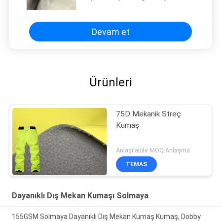
Düz Kumaş Bellek Kış Aşağı Ceket
Için
Devam et
Ürünleri
75D Mekanik Streç
Kumaş
Anlaşılabilir MOQ:Anlaşma
TEMAS
Dayanıklı Dış Mekan Kumaşı Solmaya
155GSM Solmaya Dayanıklı Dış Mekan Kumaş Kumaş, Dobby