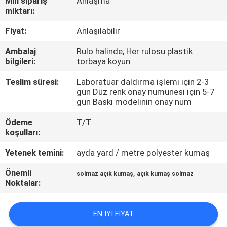
Min sipariş
Anlaşma
KONTROL
miktarı:
Fiyat:
Anlaşılabilir
BIZIMLE
Ambalaj
Rulo halinde, Her rulosu plastik
ILETIŞIME
bilgileri:
torbaya koyun
GEÇIN
Teslim süresi:
Laboratuar daldırma işlemi için 2-3
gün Düz renk onay numunesi için 5-7
gün Baskı modelinin onay num
HABERLER
Ödeme
T/T
koşulları:
VAKALAR
Yetenek temini:
ayda yard / metre polyester kumaş
COMPANY
Önemli
,
solmaz açık kumaş
açık kumaş solmaz
Noktalar:
NEWS
EN IYI FIYAT
SITE