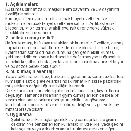
1.
Açıklamaları:
Bu kumaş bir hafıza kumaşıdır. Nem dayanımı ve UV dayanımı
özelliğine sahiptir.
Kumaşın lifleri uzun ömürlü antibakteriyel özelliklere ve
mükemmel antibakteriyel özelliklere sahiptir. Antibakteriyel
bileşenler, iyi bir termal stabiliteye, ışık direncine ve yüksek
sıcaklık direncine sahiptir.
2. bellek kumaş nedir?
Hafıza kumaşı, hafızaya alınabilen bir kumaştır. Özellikle, kumaş
orijinal durumunda sabitlenirse, deforme olursa, bir miktar dış
uyarmadan sonra orijinal durumuna geri getirilebilir. Kumaş
şekillendirildikten sonra herhangi bir deformasyona uğrayabilir
ve belirli koşullar altında geri kazanılabilir. İnanılmaz hissettiriyor
ve bu sözde bellek dokusudur.
3. bu kumaşın avantajı
:
Yatay taklit hafızalı bez, benzersiz görünümü, kusursuz kalitesi,
kumaşın elastik işlevi ve arkasındaki rahatlık hissi ile pazardaki
müşterilerin çoğunluğunun iyiliğini kazandı.
Güzel kadınların gündelik kıyafetlerini, elbiselerini, kıyafetlerini
değil, aynı zamanda insanların giyim kumaşları için de ideal bir
seçim olan pantolonlara dönüştürülebilir. Üst gövdeye
kurulduktan sonra zarif ve çekicidir, sadeliği ve özgür ve kolay
mizacı ortaya çıkarır.
4.
Uygulama:
Şekil hafızalı kumaşlar gömlekler, iç çamaşırlar, dış giyim,
dekoratif ve benzerleri için kullanılabilir. Özellikle, yaka şeklini,
kelepçeleri veya yüksek oranda tutulması gereken diğer