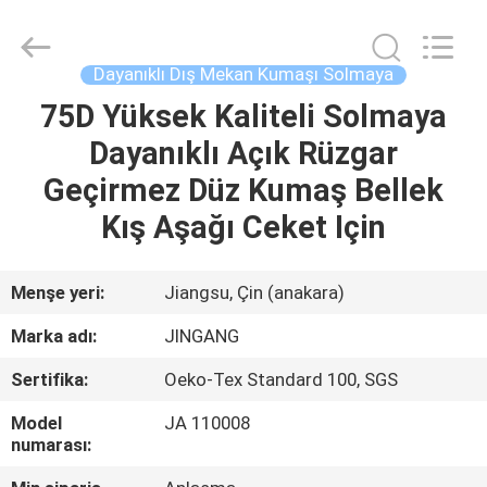
Suzhou
Jingang
Textile
Co.,Ltd.
All
Dayanıklı Dış Mekan Kumaşı Solmaya
Rights
Reserved.
75D Yüksek Kaliteli Solmaya
EV
Dayanıklı Açık Rüzgar
ÜRÜN:%
Geçirmez Düz Kumaş Bellek
S
Kış Aşağı Ceket Için
HAKKIMIZDA
Menşe yeri:
Jiangsu, Çin (anakara)
Marka adı:
JINGANG
FABRIKA
Sertifika:
Oeko-Tex Standard 100, SGS
TURU
Model
JA 110008
numarası:
KALITE