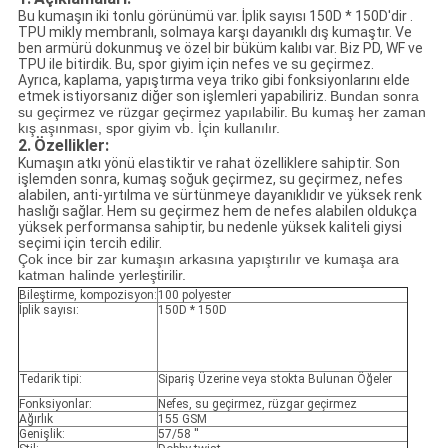
Bu kumaşın iki tonlu görünümü var.
İplik sayısı 150D * 150D'dir
.
TPU mikly membranlı, solmaya karşı dayanıklı dış kumaştır.
Ve
ben
armürü dokunmuş ve özel bir büküm kalıbı var. Biz PD, WF ve
TPU ile bitirdik. Bu, spor giyim için nefes ve su geçirmez.
Ayrıca, kaplama, yapıştırma veya triko gibi fonksiyonlarını elde
etmek istiyorsanız diğer son işlemleri yapabiliriz.
Bundan sonra
su geçirmez ve rüzgar geçirmez yapılabilir.
Bu kumaş her zaman
kış aşınması, spor giyim vb. İçin kullanılır.
2.
Özellikler:
Kumaşın atkı yönü elastiktir ve rahat özelliklere sahiptir. Son
işlemden sonra, kumaş soğuk geçirmez, su geçirmez, nefes
alabilen, anti-yırtılma ve sürtünmeye dayanıklıdır ve yüksek renk
haslığı sağlar. Hem su geçirmez hem de nefes alabilen oldukça
yüksek performansa sahiptir, bu nedenle yüksek kaliteli giysi
seçimi için tercih edilir.
Çok ince bir zar kumaşın arkasına yapıştırılır ve kumaşa ara
katman halinde yerleştirilir.
Bileştirme, kompozisyon:
100 polyester
İplik sayısı:
150D * 150D
Tedarik tipi:
Sipariş Üzerine veya stokta Bulunan Öğeler
Fonksiyonlar:
Nefes, su geçirmez, rüzgar geçirmez
Ağırlık
155 GSM
Genişlik:
57/58 ''