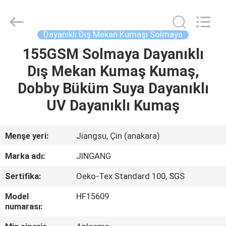
Suzhou
Jingang
Textile
Co.,Ltd.
All
Dayanıklı Dış Mekan Kumaşı Solmaya
Rights
Reserved.
155GSM Solmaya Dayanıklı
EV
Dış Mekan Kumaş Kumaş,
ÜRÜN:%
Dobby Büküm Suya Dayanıklı
S
UV Dayanıklı Kumaş
HAKKIMIZDA
Menşe yeri:
Jiangsu, Çin (anakara)
Marka adı:
JINGANG
FABRIKA
Sertifika:
Oeko-Tex Standard 100, SGS
TURU
Model
HF15609
numarası:
KALITE