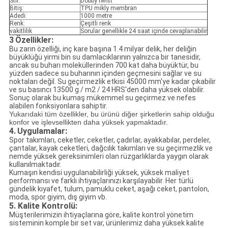
Stil:
Dobby twist
Bitiş:
TPU mikly membran
Adedi:
1000 metre
Renk:
Çeşitli renk
vakitlilik
Sorular genellikle 24 saat içinde cevaplanabilir
3
Özellikler:
Bu zarın özelliği, inç kare başına 1.4 milyar delik, her deliğin
büyüklüğü yirmi bin su damlacıklarının yalnızca bir tanesidir,
ancak su buharı moleküllerinden 700 kat daha büyüktür, bu
yüzden sadece su buharının içinden geçmesini sağlar ve su
noktaları değil. Su geçirmezlik etkisi 45000 mm'ye kadar çıkabilir
ve su basıncı 13500 g / m2 / 24 HRS'den daha yüksek olabilir.
Sonuç olarak bu kumaş mükemmel su geçirmez ve nefes
alabilen fonksiyonlara sahiptir.
Yukarıdaki tüm özellikler, bu ürünü diğer şirketlerin sahip olduğu
konfor ve işlevsellikten daha yüksek yapmaktadır.
4.
Uygulamalar:
Spor takımları, ceketler, ceketler, çadırlar, ayakkabılar, perdeler,
çantalar, kayak ceketleri, dağcılık takımları ve su geçirmezlik ve
nemde yüksek gereksinimleri olan rüzgarlıklarda yaygın olarak
kullanılmaktadır.
Kumaşın kendisi uygulanabilirliği yüksek, yüksek maliyet
performansı ve farklı ihtiyaçlarınızı karşılayabilir. Her türlü
gündelik kıyafet, tulum, pamuklu ceket, aşağı ceket, pantolon,
moda, spor giyim, dış giyim vb.
5. Kalite Kontrolü:
Müşterilerimizin ihtiyaçlarına göre, kalite kontrol yönetim
sisteminin komple bir set var, ürünlerimiz daha yüksek kalite