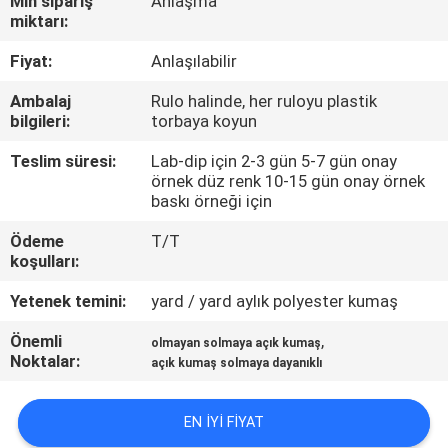
Min sipariş
Anlaşma
KONTROL
miktarı:
Fiyat:
Anlaşılabilir
BIZIMLE
Ambalaj
Rulo halinde, her ruloyu plastik
ILETIŞIME
bilgileri:
torbaya koyun
GEÇIN
Teslim süresi:
Lab-dip için 2-3 gün 5-7 gün onay
örnek düz renk 10-15 gün onay örnek
baskı örneği için
HABERLER
Ödeme
T/T
koşulları:
VAKALAR
Yetenek temini:
yard / yard aylık polyester kumaş
COMPANY
Önemli
,
olmayan solmaya açık kumaş
Noktalar:
açık kumaş solmaya dayanıklı
NEWS
EN IYI FIYAT
SITE