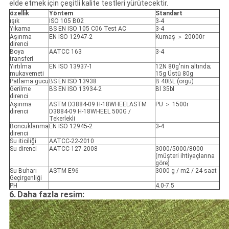
elde etmek için çeşitli kalite testleri yürütecektir.
özellik
Yöntem
Standart
ışık
ISO 105 B02
3-4
Yıkama
BS EN ISO 105 C06 Test AC
3-4
Aşınma
EN ISO 12947-2
Kumaş ＞ 20000r
direnci
Boya
AATCC 163
3-4
transferi
Yırtılma
EN ISO 13937-1
12N 80g'nin altında;
mukavemeti
15g Üstü 80g
Patlama gücü
BS EN ISO 13938
B 40BL (örgü)
Gerilme
BS EN ISO 13934-2
Bl 35bl
direnci
Aşınma
ASTM D3884-09 H-18WHEELASTM
PU ＞ 1500r
direnci
D3884-09 H-18WHEEL 500G /
Tekerlekli
Boncuklanma
EN ISO 12945-2
3-4
direnci
Su iticiliği
AATCC-22-2010
Su direnci
AATCC-127-2008
3000/5000/8000
(müşteri ihtiyaçlarına
göre)
Su Buharı
ASTM E96
3000 g / m2 / 24 saat
Geçirgenliği
PH
4.0-7.5
6.
Daha fazla resim: