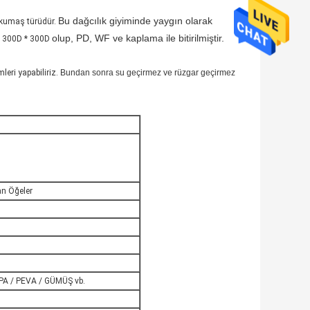
Bu dağcılık giyiminde yaygın olarak
ş kumaş türüdür.
olup, PD, WF ve kaplama ile bitirilmiştir.
300D * 300D
leri yapabiliriz.
Bundan sonra su geçirmez ve rüzgar geçirmez
an Öğeler
 PA / PEVA / GÜMÜŞ vb.