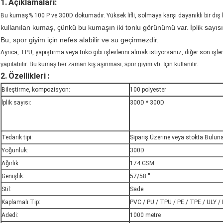
1.
Açıklamaları:
Bu kumaş% 100 P ve 300D dokumadır. Yüksek lifli, solmaya karşı dayanıklı bir dı
kullanılan kumaş, çünkü
bu kumaşın iki tonlu görünümü var.
İplik sayısı
Bu, spor giyim için nefes alabilir ve su geçirmezdir.
Ayrıca, TPU, yapıştırma veya triko gibi işlevlerini almak istiyorsanız, diğer son işlem
yapılabilir.
Bu kumaş her zaman kış aşınması, spor giyim vb. İçin kullanılır.
2.
Özellikleri
:
Bileştirme, kompozisyon:
100 polyester
İplik sayısı:
300D * 300D
Tedarik tipi:
Sipariş Üzerine veya stokta Bulun
Yoğunluk:
300D
Ağırlık:
174 GSM
Genişlik:
57/58 ''
Stil:
Sade
Kaplamalı Tip:
PVC / PU / TPU / PE / TPE / ULY /
Adedi:
1000 metre