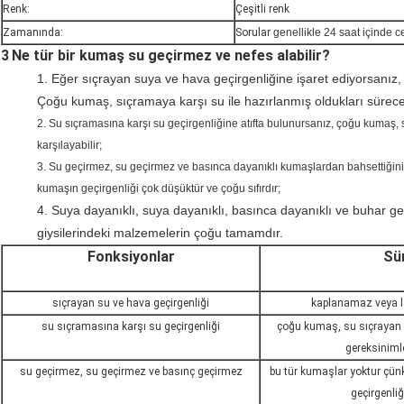
Renk:
Çeşitli renk
Zamanında:
Sorular
genellikle 24 saat içinde c
3
Ne tür bir kumaş su geçirmez ve nefes alabilir?
1. Eğer sıçrayan suya ve hava geçirgenliğine işaret ediyorsan
Çoğu kumaş, sıçramaya karşı su ile hazırlanmış oldukları sürece b
2. Su sıçramasına karşı su geçirgenliğine atıfta bulunursanız, çoğu kumaş, 
karşılayabilir;
3. Su geçirmez, su geçirmez ve basınca dayanıklı kumaşlardan bahsettiğin
kumaşın geçirgenliği çok düşüktür ve çoğu sıfırdır;
4. Suya dayanıklı, suya dayanıklı, basınca dayanıklı ve buhar g
giysilerindeki malzemelerin çoğu tamamdır.
Fonksiyonlar
Sü
sıçrayan su ve hava geçirgenliği
kaplanamaz veya 
su sıçramasına karşı su geçirgenliği
çoğu kumaş, su sıçrayan s
gereksinimle
su geçirmez, su geçirmez ve basınç geçirmez
bu tür kumaşlar yoktur ç
geçirgenli