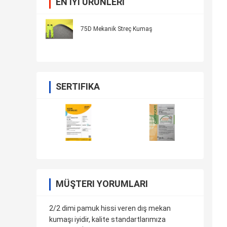
EN IYI ÜRÜNLERI
75D Mekanik Streç Kumaş
SERTIFIKA
MÜŞTERI YORUMLARI
2/2 dimi pamuk hissi veren dış mekan
kumaşı iyidir, kalite standartlarımıza