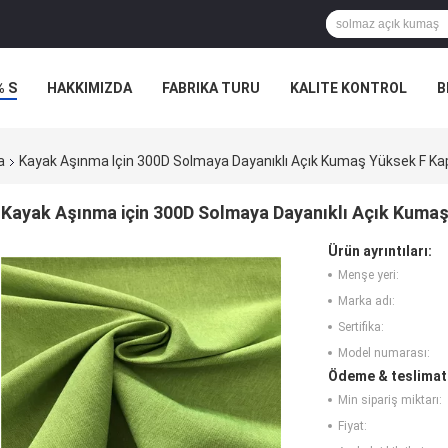
% S
HAKKIMIZDA
FABRIKA TURU
KALITE KONTROL
B
LERI
a
Kayak Aşınma Için 300D Solmaya Dayanıklı Açık Kumaş Yüksek F Kap
Kayak Aşınma için 300D Solmaya Dayanıklı Açık Kumaş
Ürün ayrıntıları:
Menşe yeri:
Marka adı:
Sertifika:
Model numarası:
Ödeme & teslimat 
Min sipariş miktarı:
Fiyat: