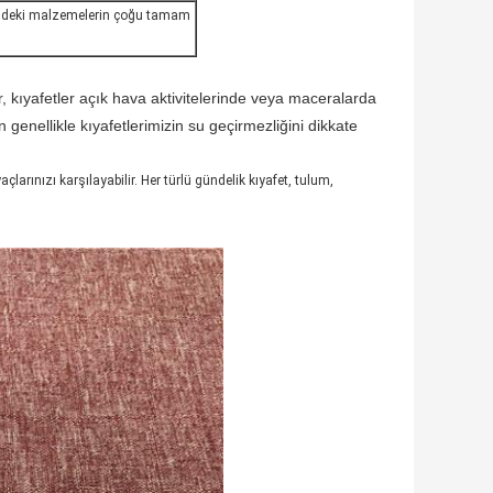
ndeki malzemelerin çoğu tamam
r, kıyafetler açık hava aktivitelerinde veya maceralarda
enellikle kıyafetlerimizin su geçirmezliğini dikkate
larınızı karşılayabilir. Her türlü gündelik kıyafet, tulum,