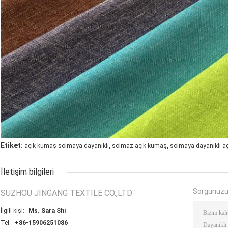
,
,
Etiket:
açık kumaş solmaya dayanıklı
solmaz açık kumaş
solmaya dayanıklı a
İletişim bilgileri
Sorgunuzu
SUZHOU JINGANG TEXTILE CO.,LTD
İlgili kişi:
Ms. Sara Shi
Tel:
+86-15906251086