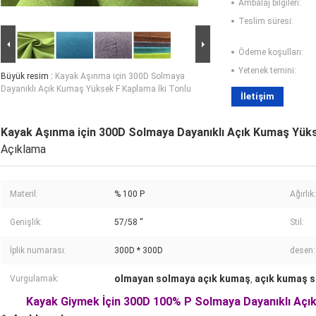
Ambalaj bilgileri:
Teslim süresi:
Ödeme koşulları:
Yetenek temini:
Büyük resim :
Kayak Aşınma için 300D Solmaya
Dayanıklı Açık Kumaş Yüksek F Kaplama İki Tonlu
İletişim
Kayak Aşınma için 300D Solmaya Dayanıklı Açık Kumaş Yüks
Açıklama
Materil:
% 100 P
Ağırlık:
Genişlik:
57/58 ''
Stil:
İplik numarası:
300D * 300D
desen:
olmayan solmaya açık kumaş
açık kumaş s
Vurgulamak:
,
Kayak Giymek İçin 300D 100% P Solmaya Dayanıklı Açı