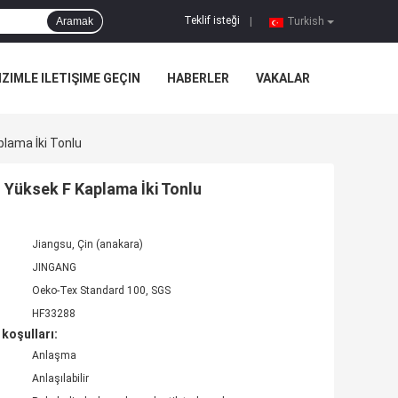
Teklif isteği
Aramak
|
Turkish
IZIMLE ILETIŞIME GEÇIN
HABERLER
VAKALAR
lama İki Tonlu
 Yüksek F Kaplama İki Tonlu
Jiangsu, Çin (anakara)
JINGANG
Oeko-Tex Standard 100, SGS
HF33288
koşulları:
Anlaşma
Anlaşılabilir