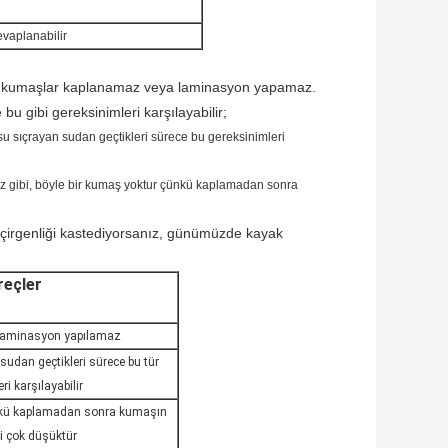
evaplanabilir
ız, kumaşlar kaplanamaz veya laminasyon yapamaz.
u gibi gereksinimleri karşılayabilir;
su sıçrayan sudan geçtikleri sürece bu gereksinimleri
iz gibi, böyle bir kumaş yoktur çünkü kaplamadan sonra
eçirgenliği kastediyorsanız, günümüzde kayak
reçler
laminasyon yapılamaz
udan geçtikleri sürece bu tür
ri karşılayabilir
ünkü kaplamadan sonra kumaşın
ği çok düşüktür