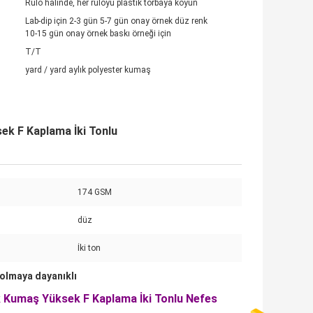
Rulo halinde, her ruloyu plastik torbaya koyun
Lab-dip için 2-3 gün 5-7 gün onay örnek düz renk
10-15 gün onay örnek baskı örneği için
T/T
yard / yard aylık polyester kumaş
ek F Kaplama İki Tonlu
174 GSM
düz
İki ton
olmaya dayanıklı
k Kumaş Yüksek F Kaplama İki Tonlu Nefes