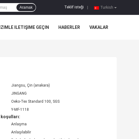
Teklif isteği
Aramak
|
Turkish
IZIMLE ILETIŞIME GEÇIN
HABERLER
VAKALAR
Jiangsu, Çin (anakara)
JINGANG
Oeko-Tex Standard 100, SGS
Y-MF-1118
koşulları:
Anlaşma
Anlaşılabilir