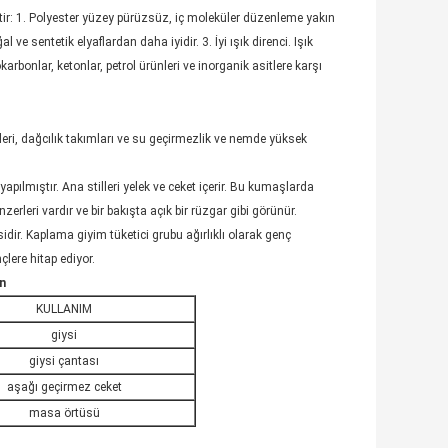
r: 1. Polyester yüzey pürüzsüz, iç moleküler düzenleme yakın
l ve sentetik elyaflardan daha iyidir. 3. İyi ışık direnci. Işık
okarbonlar, ketonlar, petrol ürünleri ve inorganik asitlere karşı
ketleri, dağcılık takımları ve su geçirmezlik ve nemde yüksek
lmıştır. Ana stilleri yelek ve ceket içerir. Bu kumaşlarda
zerleri vardır ve bir bakışta açık bir rüzgar gibi görünür.
dir. Kaplama giyim tüketici grubu ağırlıklı olarak genç
nçlere hitap ediyor.
n
KULLANIM
giysi
giysi çantası
aşağı geçirmez ceket
masa örtüsü