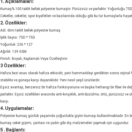
1.
Açıklamaları:
Kumaş% 100 taklit bellek polyester kumaştır. Pürüzsüz ve parlaktır. Yoğunluğu 75D *
Ceketler, ceketler, spor kıyafetleri ve bazılarında olduğu gibi bu tür kumaşlarla haya
2.
Özellikler:
Adı: dimi taklit bellek polyester kumaş
İplik Sayısı: 75D * 75D
Yoğunluk: 236 * 127
Ağırlık: 139 GSM
Finish: Boyalı, Kaplamalı Veya Özelleştirin
3
Özellikler:
Hafıza bezi esas olarak hafıza etkisidir, yani hammaddeyi gerdikten sonra orjinal hal
stabilite ve güneşe karşı dayanıklıdır. Yeni nesil yeşil ürünlerdir.
Eşsiz avantajı, benzersiz bir hafıza fonksiyonuna ve başka herhangi bir fiber ile 
parlaktır. Eşsiz özellikleri arasında anti-kırışıklık, anti-büzülme, örtü, pürüzsüz ve ü
karşı.
4.
Uygulamalar:
Polyester kumaş günlük yaşamda çoğunlukla giyim kumaşı kullanılmaktadır. En büyük
kumaş ceket giyimi, çantası ve çadırı gibi dış malzemeleri yapmak için uygundur.
5
.
Bağlantı: