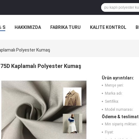
% S
HAKKIMIZDA
FABRIKA TURU
KALITE KONTROL
B
LERI
aplamalı Polyester Kumaş
75D Kaplamalı Polyester Kumaş
Ürün ayrıntıları:
Menşe yeri:
Marka adı:
Sertifika:
Model numarası:
Ödeme & teslimat 
Min sipariş miktarı:
Fiyat: