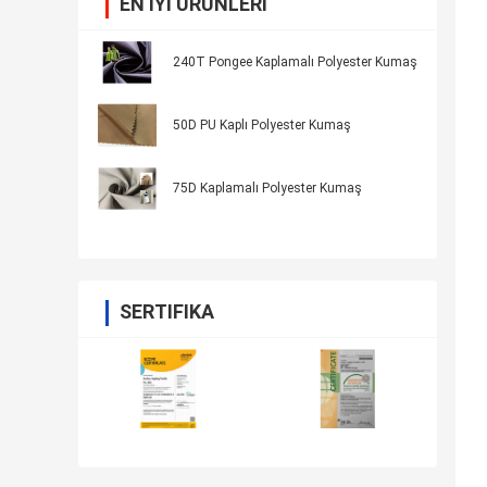
EN IYI ÜRÜNLERI
240T Pongee Kaplamalı Polyester Kumaş
50D PU Kaplı Polyester Kumaş
75D Kaplamalı Polyester Kumaş
SERTIFIKA