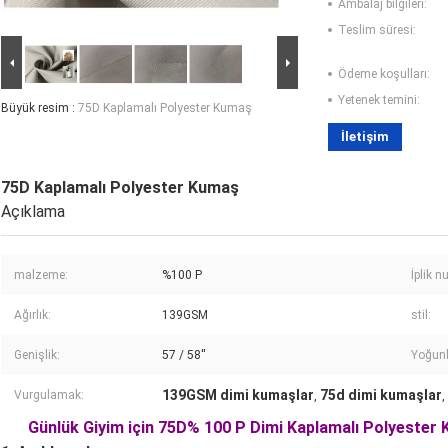
Ambalaj bilgileri:
Teslim süresi:
Ödeme koşulları:
Yetenek temini:
Büyük resim :
75D Kaplamalı Polyester Kumaş
İletişim
75D Kaplamalı Polyester Kumaş
Açıklama
malzeme:
%100 P
İplik 
Ağırlık:
139GSM
stil:
Genişlik:
57 / 58''
Yoğunl
139GSM dimi kumaşlar
75d dimi kumaşlar
Vurgulamak:
,
,
Günlük Giyim için 75D% 100 P Dimi Kaplamalı Polyester