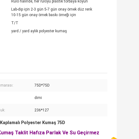
Rulo halinde, her ruloyu plastik torbaya koyun
Lab-dip için 2-3 gün 5-7 gün onay örnek düz renk
10-15 gün onay örnek baskı örneği için
T/T
yard / yard aylık polyester kumaş
numarası:
75D*75D
dimi
uk:
236*127
Kaplamalı Polyester Kumaş 75D
 Kumaş Taklit Hafıza Parlak Ve Su Geçirmez