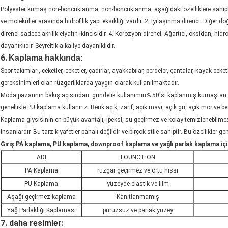
Polyester kumaş non-boncuklanma, non-boncuklanma, aşağıdaki özelliklere sahipti
ve moleküller arasında hidrofilik yapı eksikliği vardır. 2. İyi aşınma direnci. Diğer doğa
direnci sadece akrilik elyafın ikincisidir. 4. Korozyon direnci. Ağartıcı, oksidan, hidr
dayanıklıdır. Seyreltik alkaliye dayanıklıdır.
6.
Kaplama hakkında:
Spor takımları, ceketler, ceketler, çadırlar, ayakkabılar, perdeler, çantalar, kayak ce
gereksinimleri olan rüzgarlıklarda yaygın olarak kullanılmaktadır.
Moda pazarının bakış açısından: gündelik kullanımın% 50'si kaplanmış kumaştan yapı
genellikle PU kaplama kullanırız. Renk açık, zarif, açık mavi, açık gri, açık mor ve ben
Kaplama giysisinin en büyük avantajı, ipeksi, su geçirmez ve kolay temizlenebilmesi
insanlardır. Bu tarz kıyafetler pahalı değildir ve birçok stile sahiptir. Bu özellikler ge
Giriş
PA kaplama, PU kaplama, downproof kaplama ve yağlı parlak kaplama içi
ADI
FOUNCTION
PA Kaplama
rüzgar geçirmez ve örtü hissi
PU Kaplama
yüzeyde elastik ve film
Aşağı geçirmez kaplama
Kanıtlanmamış
Yağ Parlaklığı Kaplaması
pürüzsüz ve parlak yüzey
7. daha resimler: