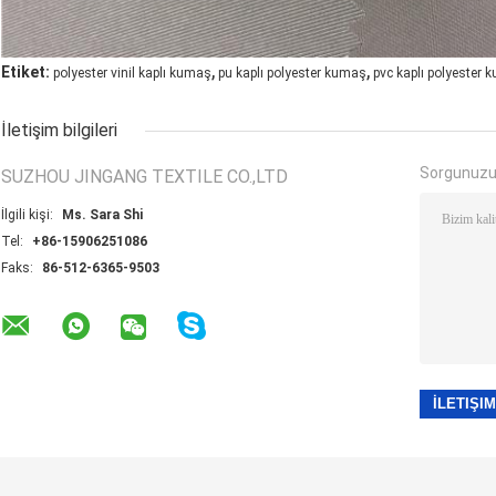
,
,
Etiket:
polyester vinil kaplı kumaş
pu kaplı polyester kumaş
pvc kaplı polyester
İletişim bilgileri
Sorgunuzu
SUZHOU JINGANG TEXTILE CO.,LTD
İlgili kişi:
Ms. Sara Shi
Tel:
+86-15906251086
Faks:
86-512-6365-9503