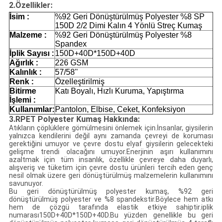
2.Özellikler
:
İsim :
%92 Geri Dönüştürülmüş Polyester %8 SP
150D 2/2 Dimi Kalın 4 Yönlü Streç Kumaş
Malzeme :
%92 Geri Dönüştürülmüş Polyester %8
Spandex
İplik Sayısı :
150D+40D*150D+40D
Ağırlık :
226 GSM
Kalınlık :
57/58''
Renk :
Özelleştirilmiş
Bitirme
Katı Boyalı, Hızlı Kuruma, Yapıştırma
İşlemi :
Kullanımlar:
Pantolon, Elbise, Ceket, Konfeksiyon
3.RPET Polyester Kumaş Hakkında:
Atıkların çöplüklere gömülmesini önlemek için.İnsanlar, giysilerin
yalnızca kendilerini değil aynı zamanda çevreyi de koruması
gerektiğini umuyor ve çevre dostu elyaf giysilerin gelecekteki
gelişme trendi olacağını umuyor.Enerjinin aşırı kullanımını
azaltmak için tüm insanlık, özellikle çevreye daha duyarlı,
alışveriş ve tüketim için çevre dostu ürünleri tercih eden genç
nesil olmak üzere geri dönüştürülmüş malzemelerin kullanımını
savunuyor.
Bu geri dönüştürülmüş polyester kumaş, %92 geri
dönüştürülmüş polyester ve %8 spandekstir.Böylece hem atkı
hem de çözgü tarafında elastik etkiye sahiptir.iplik
numarası
150D+40D*150D+40D
.Bu yüzden genellikle bu geri