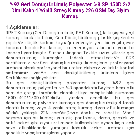
%92 Geri Dönüştürülmüş Polyester %8 SP 150D 2/2
Dimi Kalın 4 Yönlü Streç Kumaş 226 GSM Dış Giyim
Kumaş
1.Açıklamalar:
RPET Kumaş (Geri Dönüştürülmüş PET Kumaş), kola şişesi yeşil
kumaş olarak da bilinir, Geri Dönüştürülmüş plastik şişelerden
yapılır.Ve düşük karbon kaynağı nedeniyle yeni bir yeşil çevre
koruma türüdür.Bu kumaş, rejenerasyon alanında yeni bir
konsept yaratmıştır. Suzhou Jingang Textile, uzun yıllardır geri
dönüştürülmüş kumaşlar tedarik etmektedir.Ve GRS
sertifikamız var.Geri dönüştürülmüş kumaşların profesyonel
üreticisi olarak profesyonel bir üretim ekibimiz ve kalite kontrol
sistemimiz var.Ve geri dönüştürülmüş ürünlerin İşlem
Sertifikasını sağlayabiliriz.
Bu geri dönüştürülmüş polyester kumaş, %92 geri
dönüştürülmüş polyester ve %8 spandekstir.Böylece hem atkı
hem de çözgü tarafında elastik etkiye sahiptir.İplik numarası
150D+40D*150D+40D'dir.Bu yüzden genellikle bu geri
dönüştürülmüş polyester kumaşa geri dönüştürülmüş 4 taraflı
elastik kumaş veya 4 yönlü streç kumaş diyoruz.Bu kumaşın
ağırlığı yaklaşık 226 gsm'dir.Çevre dostu ve rahattır. Masif
boyama için bu kumaşı yürüyüş pantolonu, derss, gömlek ve
hafif ceket gibi giysi üretiminde kullanabiliriz.Ayrıca kışın açık
hava etkinliklerinde yumuşak kabuklu ceket üretmek için
genellikle yapıştırma işlemi yaparız.