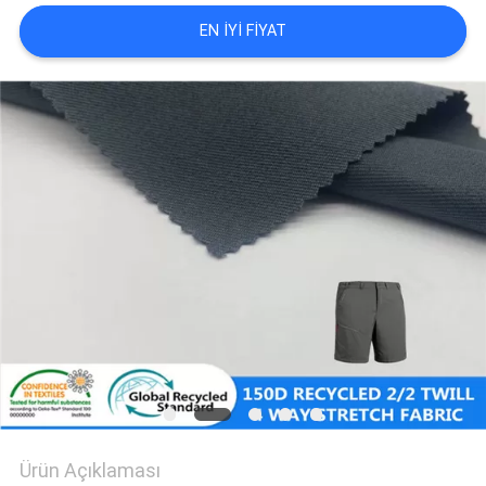
HARITASI
EN IYI FIYAT
PRIVACY
POLICY
Ürün Açıklaması