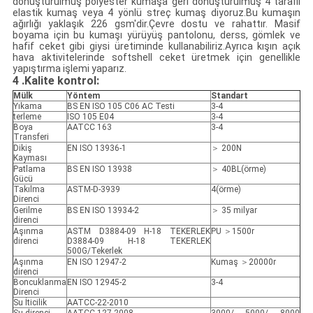
dönüştürülmüş polyester kumaşa geri dönüştürülmüş 4 taraflı
elastik kumaş veya 4 yönlü streç kumaş diyoruz.Bu kumaşın
ağırlığı yaklaşık 226 gsm'dir.Çevre dostu ve rahattır. Masif
boyama için bu kumaşı yürüyüş pantolonu, derss, gömlek ve
hafif ceket gibi giysi üretiminde kullanabiliriz.Ayrıca kışın açık
hava aktivitelerinde softshell ceket üretmek için genellikle
yapıştırma işlemi yaparız.
4
.Kalite kontrol:
Mülk
Yöntem
Standart
Yıkama
BS EN ISO 105 C06 AC Testi
3-4
terleme
ISO 105 E04
3-4
Boya
AATCC 163
3-4
Transferi
Dikiş
EN ISO 13936-1
＞ 200N
Kayması
Patlama
BS EN ISO 13938
＞ 40BL(örme)
Gücü
Takılma
ASTM-D-3939
4(örme)
Direnci
Gerilme
BS EN ISO 13934-2
＞ 35 milyar
direnci
Aşınma
ASTM D3884-09 H-18 TEKERLEK
PU ＞1500r
direnci
D3884-09 H-18 TEKERLEK
500G/Tekerlek
Aşınma
EN ISO 12947-2
Kumaş ＞20000r
direnci
Boncuklanma
EN ISO 12945-2
3-4
Direnci
Su İticilik
AATCC-22-2010