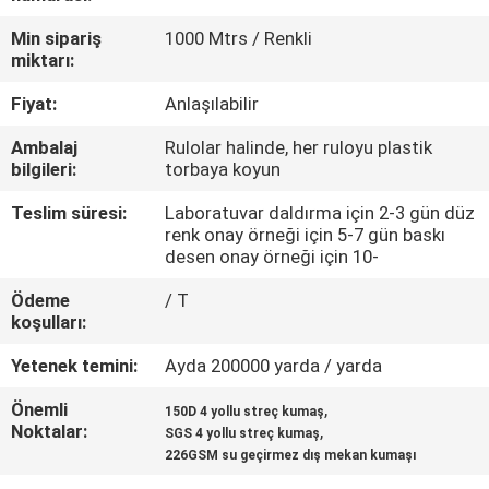
KONTROL
Min sipariş
1000 Mtrs / Renkli
miktarı:
BIZIMLE
Fiyat:
Anlaşılabilir
ILETIŞIME
Ambalaj
Rulolar halinde, her ruloyu plastik
GEÇIN
bilgileri:
torbaya koyun
Teslim süresi:
Laboratuvar daldırma için 2-3 gün düz
HABERLER
renk onay örneği için 5-7 gün baskı
desen onay örneği için 10-
VAKALAR
Ödeme
/ T
koşulları:
COMPANY
Yetenek temini:
Ayda 200000 yarda / yarda
NEWS
Önemli
,
150D 4 yollu streç kumaş
Noktalar:
,
SGS 4 yollu streç kumaş
226GSM su geçirmez dış mekan kumaşı
SITE