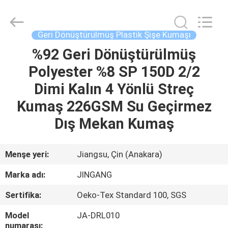
Suzhou
Jingang
Textile
Co.,Ltd.
All
Geri Dönüştürülmüş Plastik Şişe Kumaşı
Rights
Reserved.
%92 Geri Dönüştürülmüş
EV
Polyester %8 SP 150D 2/2
ÜRÜN:%
Dimi Kalın 4 Yönlü Streç
S
Kumaş 226GSM Su Geçirmez
Dış Mekan Kumaş
HAKKIMIZDA
Menşe yeri:
Jiangsu, Çin (Anakara)
FABRIKA
Marka adı:
JINGANG
TURU
Sertifika:
Oeko-Tex Standard 100, SGS
KALITE
Model
JA-DRL010
numarası: