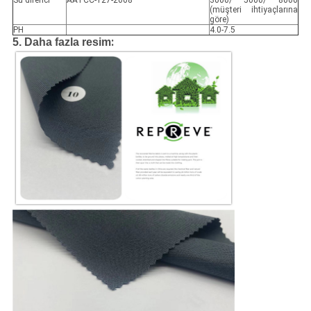
Su direnci
AATCC-127-2008
3000/ 5000/ 8000
(müşteri ihtiyaçlarına
göre)
PH
4.0-7.5
:
5. Daha fazla resim