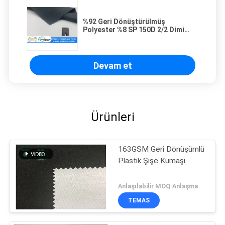
%92 Geri Dönüştürülmüş
Polyester %8 SP 150D 2/2 Dimi
Kalın 4 Yönlü Streç Kumaş 226GSM
Su Geçirmez Dış Mekan Kumaş
Devam et
Ürünleri
163GSM Geri Dönüşümlü
Plastik Şişe Kumaşı
Anlaşılabilir MOQ:Anlaşma
TEMAS