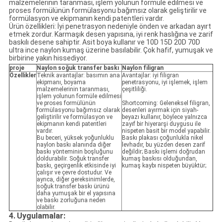
malzemelerinin taranması, işlem yolunun formüle edilmesi ve
proses formülünün formülasyonu bağımsız olarak geliştirilir ve
formülasyon ve ekipmanın kendi patentleri vardır.
Ürün özellikleri: İyi penetrasyon nedeniyle önden ve arkadan ayırt
etmek zordur. Karmaşık desen yapısına, iyi renk haslığına ve zarif
baskılı desene sahiptir. Asit boya kullanır ve 10D 15D 20D 70D
ultra ince naylon kumaş üzerine basılabilir. Çok hafif, yumuşak ve
birbirine yakın hissediyor.
proje
Naylon soğuk transfer baskı
Naylon filigran
Özellikler
Teknik avantajlar: basımın ana
Avantajlar: iyi filigran
ekipmanı, boyama
penetrasyonu, iyi işlemek, işlem
malzemelerinin taranması,
çeşitliliği.
işlem yolunun formüle edilmesi
ve proses formülünün
Shortcoming: Geleneksel filigran,
formülasyonu bağımsız olarak
desenleri ayırmak için siyah-
geliştirilir ve formülasyon ve
beyazı kullanır, böylece yalnızca
ekipmanın kendi patentleri
zayıf bir hiyerarşi duygusu ile
vardır.
nispeten basit bir model yapabilir.
Bu beceri, yüksek yoğunluklu
Baskı plakası çoğunlukla nikel
naylon baskı alanında diğer
levhadır, bu yüzden desen zarif
baskı yönteminin boşluğunu
değildir; Baskı işlemi doğrudan
doldurabilir. Soğuk transfer
kumaş baskısı olduğundan,
baskı, geçirgenlik etkisinde iyi
kumaş kaybı nispeten büyüktür;
çalışır ve çevre dostudur. Ve
ayrıca, diğer gereksinimlerde,
soğuk transfer baskı ürünü
daha yumuşak bir el yapısına
ve baskı zorluğuna neden
olabilir.
4.
Uygulamalar: