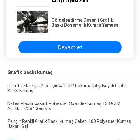
En İyi Fiyatı Alın
Gölgelendirme Desenli Grafik
Baskı Döşemelik Kumaş Yumuşak
El Hissi PVC / TPE / PU Sırt
Çantası
Devam et
Grafik baskı kumaş
Ceket ve Rüzgar Kırıcı için% 100 P Dokuma İpliği Boyalı Grafik
Baskı Kumaş
Nefes Alabilir Jakarlı Polyester Spandex Kumaş 138 GSM
Ağırlık 57/58 '' Genişlik
Zengin Renkli Grafik Baskı Kumaş Ceket, 100 Polyester Kumaş
Jakarlı Stil