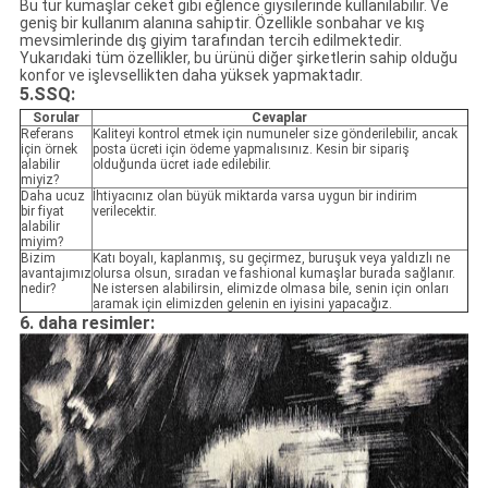
Bu tür kumaşlar ceket gibi eğlence giysilerinde kullanılabilir. Ve
geniş bir kullanım alanına sahiptir. Özellikle sonbahar ve kış
mevsimlerinde dış giyim tarafından tercih edilmektedir.
Yukarıdaki tüm özellikler, bu ürünü diğer şirketlerin sahip olduğu
konfor ve işlevsellikten daha yüksek yapmaktadır.
5.SSQ:
Sorular
Cevaplar
Referans
Kaliteyi kontrol etmek için numuneler size gönderilebilir, ancak
için örnek
posta ücreti için ödeme yapmalısınız. Kesin bir sipariş
alabilir
olduğunda ücret iade edilebilir.
miyiz?
Daha ucuz
İhtiyacınız olan büyük miktarda varsa uygun bir indirim
bir fiyat
verilecektir.
alabilir
miyim?
Bizim
Katı boyalı, kaplanmış, su geçirmez, buruşuk veya yaldızlı ne
avantajımız
olursa olsun, sıradan ve fashional kumaşlar burada sağlanır.
nedir?
Ne istersen alabilirsin, elimizde olmasa bile, senin için onları
aramak için elimizden gelenin en iyisini yapacağız.
6. daha resimler: