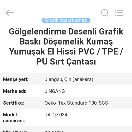
Suzhou
Jingang
Textile
Co.,Ltd.
All
Grafik baskı kumaş
Rights
Reserved.
Gölgelendirme Desenli Grafik
EV
Baskı Döşemelik Kumaş
ÜRÜN:%
Yumuşak El Hissi PVC / TPE /
S
PU Sırt Çantası
HAKKIMIZDA
Menşe yeri:
Jiangsu, Çin (anakara)
Marka adı:
JINGANG
FABRIKA
Sertifika:
Oeko-Tex Standard 100, SGS
TURU
Model
JA-QZ034
numarası:
KALITE