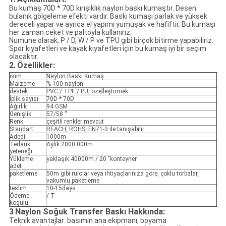
Bu kumaş 70D * 70D kırışıklık naylon baskı kumaştır. Desen
bulanık gölgeleme efekti vardır. Baskı kumaşı parlak ve yüksek
dereceli yapar ve ayrıca el yapımı yumuşak ve hafiftir. Bu kumaşı
her zaman ceket ve paltoyla kullanırız.
Numune olarak, P / D, W / P ve TPU gibi birçok bitirme yapabiliriz.
Spor kıyafetleri ve kayak kıyafetleri için bu kumaş iyi bir seçim
olacaktır.
2.
Özellikler:
isim
Naylon Baskı Kumaş
Malzeme
% 100 naylon
destek
PVC / TPE / PU, özelleştirmek
İplik sayısı
70D * 70D
Ağırlık
94 GSM
Genişlik
57/58 ''
Renk
çeşitli renkler mevcut
Standart
REACH, ROHS, EN71-3 ile tanışabilir
Adedi
1000m
Tedarik
Aylık 2000.000m
yeteneği
Yükleme
yaklaşık 40000m / 20 "konteyner
adet
paketleme
50m gibi rulolar veya ihtiyaçlarınıza göre, çoklu torbalar,
vakumlu paketleme
teslim
10-15days
Ödeme
/ T
koşulu
3
Naylon Soğuk Transfer Baskı Hakkında:
Teknik avantajlar: basımın ana ekipmanı, boyama