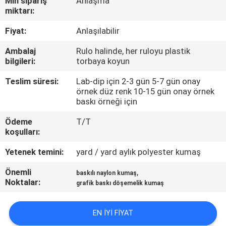
Min sipariş
Anlaşma
KONTROL
miktarı:
Fiyat:
Anlaşılabilir
BIZIMLE
Ambalaj
Rulo halinde, her ruloyu plastik
ILETIŞIME
bilgileri:
torbaya koyun
GEÇIN
Teslim süresi:
Lab-dip için 2-3 gün 5-7 gün onay
örnek düz renk 10-15 gün onay örnek
baskı örneği için
HABERLER
Ödeme
T/T
koşulları:
VAKALAR
Yetenek temini:
yard / yard aylık polyester kumaş
COMPANY
Önemli
,
baskılı naylon kumaş
Noktalar:
grafik baskı döşemelik kumaş
NEWS
EN IYI FIYAT
SITE