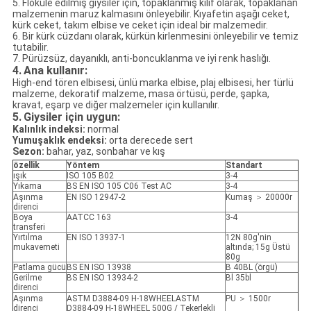
5. Floküle edilmiş giysiler için, topaklanmış kılıf olarak, topaklanan
malzemenin maruz kalmasını önleyebilir. Kıyafetin aşağı ceket,
kürk ceket, takım elbise ve ceket için ideal bir malzemedir.
6. Bir kürk cüzdanı olarak, kürkün kirlenmesini önleyebilir ve temiz
tutabilir.
7. Pürüzsüz, dayanıklı, anti-boncuklanma ve iyi renk haslığı.
4.
Ana kullanır:
High-end tören elbisesi, ünlü marka elbise, plaj elbisesi, her türlü
malzeme, dekoratif malzeme, masa örtüsü, perde, şapka,
kravat, eşarp ve diğer malzemeler için kullanılır.
5.
Giysiler için uygun:
Kalınlık indeksi:
normal
Yumuşaklık endeksi:
orta derecede sert
Sezon:
bahar, yaz, sonbahar ve kış
özellik
Yöntem
Standart
ışık
ISO 105 B02
3-4
Yıkama
BS EN ISO 105 C06 Test AC
3-4
Aşınma
EN ISO 12947-2
Kumaş ＞ 20000r
direnci
Boya
AATCC 163
3-4
transferi
Yırtılma
EN ISO 13937-1
12N 80g'nin
mukavemeti
altında; 15g Üstü
80g
Patlama gücü
BS EN ISO 13938
B 40BL (örgü)
Gerilme
BS EN ISO 13934-2
Bl 35bl
direnci
Aşınma
ASTM D3884-09 H-18WHEELASTM
PU ＞ 1500r
direnci
D3884-09 H-18WHEEL 500G / Tekerlekli