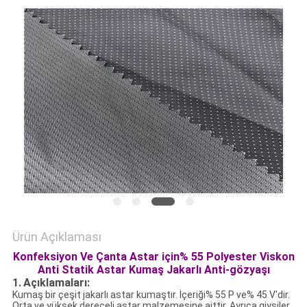
HARITASI
PRIVACY
POLICY
Ürün Açıklaması
Konfeksiyon Ve Çanta Astar için% 55 Polyester Viskon
Anti Statik Astar Kumaş Jakarlı Anti-gözyaşı
1.
Açıklamaları:
Kumaş bir çeşit jakarlı astar kumaştır.
İçeriği% 55 P ve% 45 V'dir.
Orta ve yüksek dereceli astar malzemesine aittir.
Ayrıca giysiler