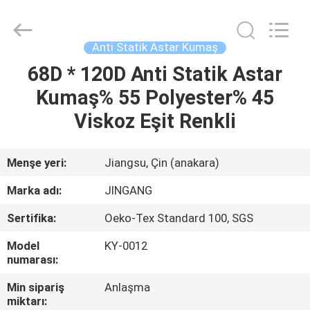
Suzhou
Jingang
Textile
Co.,Ltd.
All
Anti Statik Astar Kumaş
Rights
Reserved.
68D * 120D Anti Statik Astar
EV
Kumaş% 55 Polyester% 45
ÜRÜN:%
Viskoz Eşit Renkli
S
Menşe yeri:
Jiangsu, Çin (anakara)
HAKKIMIZDA
Marka adı:
JINGANG
Sertifika:
Oeko-Tex Standard 100, SGS
FABRIKA
Model
KY-0012
TURU
numarası:
Min sipariş
Anlaşma
KALITE
miktarı: