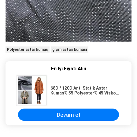
Polyester astar kumaş
giyim astarı kumaşı
En İyi Fiyatı Alın
68D * 120D Anti Statik Astar
Kumaş% 55 Polyester% 45 Viskoz
Eşit Renkli
Devam et