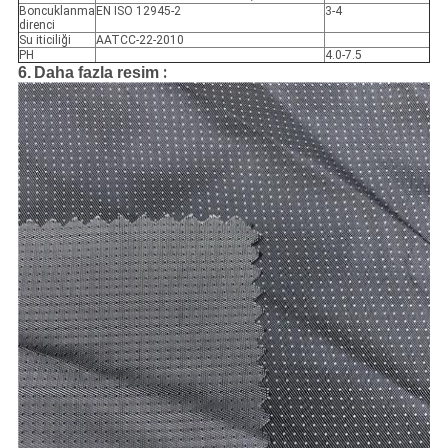
Boncuklanma
EN ISO 12945-2
3-4
direnci
Su iticiliği
AATCC-22-2010
PH
4.0-7.5
:
6.
Daha fazla resim