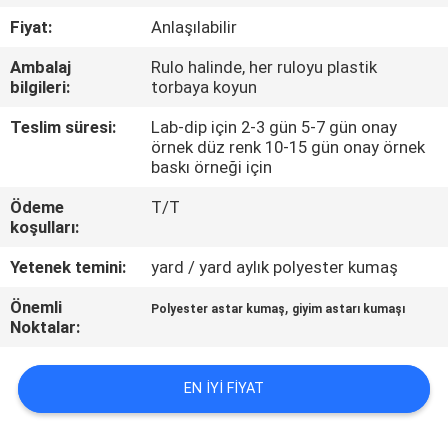
KONTROL
Fiyat:
Anlaşılabilir
Ambalaj
Rulo halinde, her ruloyu plastik
BIZIMLE
bilgileri:
torbaya koyun
ILETIŞIME
Teslim süresi:
Lab-dip için 2-3 gün 5-7 gün onay
GEÇIN
örnek düz renk 10-15 gün onay örnek
baskı örneği için
HABERLER
Ödeme
T/T
koşulları:
Yetenek temini:
yard / yard aylık polyester kumaş
VAKALAR
Önemli
,
Polyester astar kumaş
giyim astarı kumaşı
Noktalar:
COMPANY
NEWS
EN IYI FIYAT
SITE