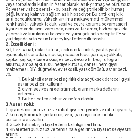
veya torbalarda kullanılır.
Astar olarak, anti-yırtmaç ve pürüzsüz.
Polyester viskoz serisi - - bu basit ve değiştirilebilir bir kumaş
ipliği, kumaş kalın ve sağlam asılı hissediyor. Bu anti-kırışıklık,
anti-boncuklanma, yüksek yırtılma mukavemeti, mükemmel
renk haslığı, yüksek tokluk, yeşil ve çevre koruma boyamasıdır!
Aynı zamanda, aynı zamanda, nem ve ter emer, hızlı bir şekilde
yıkamak ve kurulamak kolaydır ve yumuşak halo sahiptir. Ev ve
yurtdışında orta ve üst düzey kıyafetlerin ilk tercihi.
2.
Özellikleri
:
Kol, bez sanat, doku kutusu, asılı çanta, önlük, yastık yastık,
oyuncak, el sanatları, maske, masa örtüsü, çanta, ayakkabı,
şapka, şapka, elbise askısı, ev bez, dekoratif bez, fotoğraf
albümü, ambalaj kutusu, hediye kutusu, dantel, hem giysi
malzemesi, DIY, düğmeler, ev tekstili, yatak örtüsü, astar bezi,
vb.
1. Bu kaliteli astar bezi ağırlıklı olarak yüksek dereceli giysi
astar bezi için kullanılır
2. giyim seviyesini geliştirmek, giyim marka değerini
artırmak
3. Bu bez nefes alabilir ve nefes alabilir
3
Astar rolü:
1. giymek için pürüzsüz ve rahat giysiler giymek ve rahat giymek;
2. kumaş korumak için kumaş ve iç çamaşırı arasındaki
sürtünmeyi azaltın;
3. Sıcak tutmak için kıyafetlerin kalınlığını arttırın;
4. Kıyafetleri pürüzsüz ve temiz hale getirin ve kıyafet seviyesini
artırın;