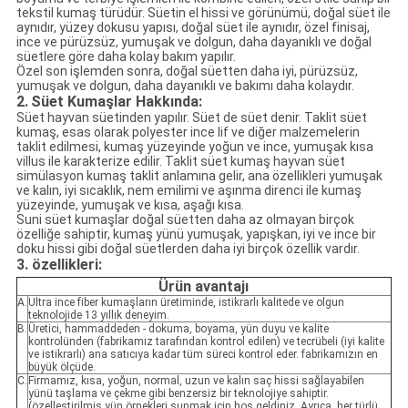
tekstil kumaş türüdür. Süetin el hissi ve görünümü, doğal süet ile
aynıdır, yüzey dokusu yapısı, doğal süet ile aynıdır, özel finisaj,
ince ve pürüzsüz, yumuşak ve dolgun, daha dayanıklı ve doğal
süetlere göre daha kolay bakım yapılır.
Özel son işlemden sonra, doğal süetten daha iyi, pürüzsüz,
yumuşak ve dolgun, daha dayanıklı ve bakımı daha kolaydır.
2.
Süet Kumaşlar Hakkında:
Süet hayvan süetinden yapılır. Süet de süet denir. Taklit süet
kumaş, esas olarak polyester ince lif ve diğer malzemelerin
taklit edilmesi, kumaş yüzeyinde yoğun ve ince, yumuşak kısa
villus ile karakterize edilir. Taklit süet kumaş hayvan süet
simülasyon kumaş taklit anlamına gelir, ana özellikleri yumuşak
ve kalın, iyi sıcaklık, nem emilimi ve aşınma direnci ile kumaş
yüzeyinde, yumuşak ve kısa, aşağı kısa.
Suni süet kumaşlar doğal süetten daha az olmayan birçok
özelliğe sahiptir, kumaş yünü yumuşak, yapışkan, iyi ve ince bir
doku hissi gibi doğal süetlerden daha iyi birçok özellik vardır.
3. özellikleri:
Ürün avantajı
A.
Ultra ince fiber kumaşların üretiminde, istikrarlı kalitede ve olgun
teknolojide 13 yıllık deneyim.
B.
Üretici, hammaddeden - dokuma, boyama, yün duyu ve kalite
kontrolünden (fabrikamız tarafından kontrol edilen) ve tecrübeli (iyi kalite
ve istikrarlı) ana satıcıya kadar tüm süreci kontrol eder. fabrikamızın en
büyük ölçüde.
C.
Firmamız, kısa, yoğun, normal, uzun ve kalın saç hissi sağlayabilen
yünü taşlama ve çekme gibi benzersiz bir teknolojiye sahiptir.
(özelleştirilmiş yün örnekleri sunmak için hoş geldiniz. Ayrıca, her türlü