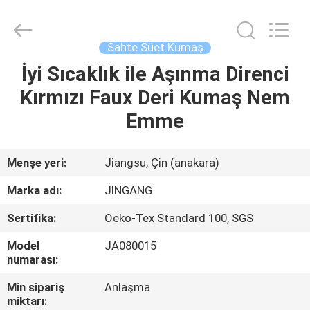
Suzhou
Jingang
Textile
Co.,Ltd.
All
Sahte Süet Kumaş
Rights
Reserved.
İyi Sıcaklık ile Aşınma Direnci
EV
Kırmızı Faux Deri Kumaş Nem
ÜRÜN:%
Emme
S
Menşe yeri:
Jiangsu, Çin (anakara)
HAKKIMIZDA
Marka adı:
JINGANG
Sertifika:
Oeko-Tex Standard 100, SGS
FABRIKA
Model
JA080015
TURU
numarası:
Min sipariş
Anlaşma
KALITE
miktarı: