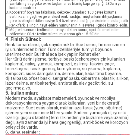
yarı-bitmiş saç çekerek ve taşlama, ve bitmiş kapı genişliği 280cm'ye
kadar ulaşabilir).
D.
Kooperatif boyama fabrikası, oeko-tex Standard 100 çevre koruma
sertifikasını geçti ve geleneksel renk haslığı, müşterilerin ihtiyaçlarına
göre özelleştirilebilen seviye 3-4 özel renk haslığı gereksinimine ulaşabilir.
E.
Renk farkı silindiri, teyit edilen numunenin 4. seviyesi içinde kontrol edilir.
F.
Müşteri numune teslimatını onayladıktan sonra, spot ödeme teslim
edilecektir. Süete teslim süresi miktarına göre 15-20'dir.
4 .Finish Süreci:
Renk tamamlandı, çok sayıda nokta. Süet serisi, firmamızın en
iyi ürünlerinden biridir. Tüm özellikleriyle tüm yıl boyunca
üretilmektedir. Bu ithal ada ipek yapılır. Rahat eller.
Her türlü derin işleme, terbiye, baskı (dekorasyon için kullanılan
kaplama), nakış, yumruk, kompozit, ezilmiş, takvim, çırçır,
bronzlaşma, sıcak gümüş, kum yıkama, su yıkama, kaplama,
kompozit, sıcak damgalama, delme, akın, kabartma boyama,
dijital baskı, ofset baskı, serigraf baskı, kabartma, plastik, silikon,
lazer delme, antibakteriyel, antistatik, alev geciktirici, su
geçirmez, vb.
5. kullanımları:
Modern moda, ayakkabı malzemeleri, oyuncak ve mobilya
dekorasyonlarında yaygın olarak kullanılan, yeni bir dekoratif
malzeme. Süet esas olarak, miktarı azaltarak (yünü öğütme)
işlenen yeni süper ince liften yapılır. Sadece yumuşak el, iyi örtü
özelliği, güçlü stabilite (temizlik nedeniyle büzülme veya uzama)
değil, aynı zamanda iyi hava geçirgenliği, anti-böcek ve korozyon
önleyici de vardır.
6. daha resimler
: