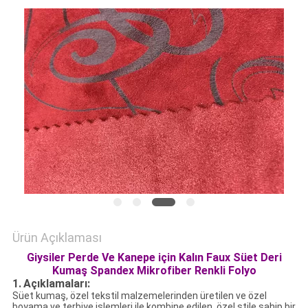
HARITASI
PRIVACY
POLICY
Ürün Açıklaması
Giysiler Perde Ve Kanepe için Kalın Faux Süet Deri
Kumaş Spandex Mikrofiber Renkli Folyo
1.
Açıklamaları:
Süet kumaş, özel tekstil malzemelerinden üretilen ve özel
boyama ve terbiye işlemleri ile kombine edilen, özel stile sahip bir