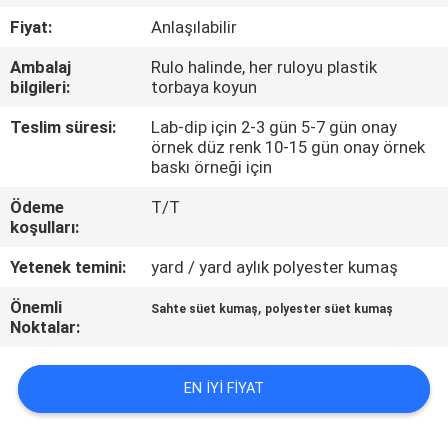
KONTROL
Fiyat:
Anlaşılabilir
Ambalaj
Rulo halinde, her ruloyu plastik
BIZIMLE
bilgileri:
torbaya koyun
ILETIŞIME
Teslim süresi:
Lab-dip için 2-3 gün 5-7 gün onay
GEÇIN
örnek düz renk 10-15 gün onay örnek
baskı örneği için
HABERLER
Ödeme
T/T
koşulları:
Yetenek temini:
yard / yard aylık polyester kumaş
VAKALAR
Önemli
,
Sahte süet kumaş
polyester süet kumaş
Noktalar:
COMPANY
NEWS
EN IYI FIYAT
SITE