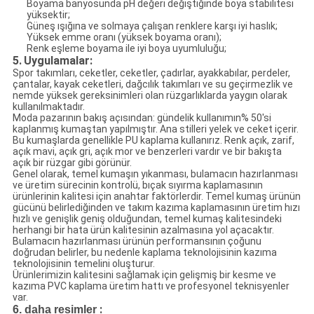
Boyama banyosunda pH değeri değiştiğinde boya stabilitesi
yüksektir;
Güneş ışığına ve solmaya çalışan renklere karşı iyi haslık;
Yüksek emme oranı (yüksek boyama oranı);
Renk eşleme boyama ile iyi boya uyumluluğu;
5.
Uygulamalar:
Spor takımları, ceketler, ceketler, çadırlar, ayakkabılar, perdeler,
çantalar, kayak ceketleri, dağcılık takımları ve su geçirmezlik ve
nemde yüksek gereksinimleri olan rüzgarlıklarda yaygın olarak
kullanılmaktadır.
Moda pazarının bakış açısından: gündelik kullanımın% 50'si
kaplanmış kumaştan yapılmıştır. Ana stilleri yelek ve ceket içerir.
Bu kumaşlarda genellikle PU kaplama kullanırız. Renk açık, zarif,
açık mavi, açık gri, açık mor ve benzerleri vardır ve bir bakışta
açık bir rüzgar gibi görünür.
Genel olarak, temel kumaşın yıkanması, bulamacın hazırlanması
ve üretim sürecinin kontrolü, bıçak sıyırma kaplamasının
ürünlerinin kalitesi için anahtar faktörlerdir. Temel kumaş ürünün
gücünü belirlediğinden ve takım kazıma kaplamasının üretim hızı
hızlı ve genişlik geniş olduğundan, temel kumaş kalitesindeki
herhangi bir hata ürün kalitesinin azalmasına yol açacaktır.
Bulamacın hazırlanması ürünün performansının çoğunu
doğrudan belirler, bu nedenle kaplama teknolojisinin kazıma
teknolojisinin temelini oluşturur.
Ürünlerimizin kalitesini sağlamak için gelişmiş bir kesme ve
kazıma PVC kaplama üretim hattı ve profesyonel teknisyenler
var.
:
6. daha resimler