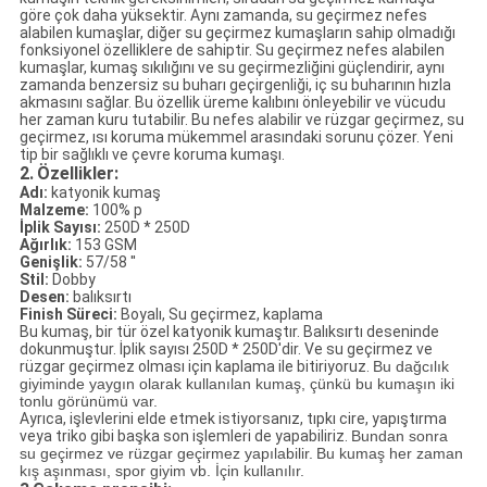
göre çok daha yüksektir. Aynı zamanda, su geçirmez nefes
alabilen kumaşlar, diğer su geçirmez kumaşların sahip olmadığı
fonksiyonel özelliklere de sahiptir. Su geçirmez nefes alabilen
kumaşlar, kumaş sıkılığını ve su geçirmezliğini güçlendirir, aynı
zamanda benzersiz su buharı geçirgenliği, iç su buharının hızla
akmasını sağlar. Bu özellik üreme kalıbını önleyebilir ve vücudu
her zaman kuru tutabilir. Bu nefes alabilir ve rüzgar geçirmez, su
geçirmez, ısı koruma mükemmel arasındaki sorunu çözer. Yeni
tip bir sağlıklı ve çevre koruma kumaşı.
2.
Özellikler:
Adı:
katyonik kumaş
Malzeme:
100% p
İplik Sayısı:
250D * 250D
Ağırlık:
153 GSM
Genişlik:
57/58 ''
Stil:
Dobby
Desen:
balıksırtı
Finish Süreci:
Boyalı, Su geçirmez, kaplama
Bu kumaş, bir tür özel katyonik kumaştır. Balıksırtı deseninde
dokunmuştur. İplik sayısı 250D * 250D'dir. Ve su geçirmez ve
rüzgar geçirmez olması için kaplama ile bitiriyoruz.
Bu dağcılık
giyiminde yaygın olarak kullanılan kumaş, çünkü bu kumaşın iki
tonlu görünümü var.
Ayrıca, işlevlerini elde etmek istiyorsanız, tıpkı cire, yapıştırma
veya triko gibi başka son işlemleri de yapabiliriz.
Bundan sonra
su geçirmez ve rüzgar geçirmez yapılabilir.
Bu kumaş her zaman
kış aşınması, spor giyim vb. İçin kullanılır.