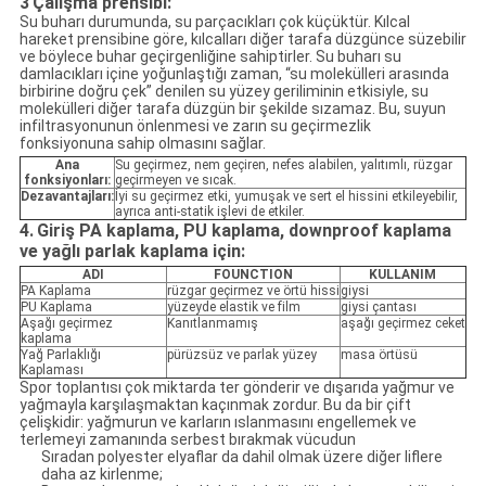
3
Çalışma prensibi:
Su buharı durumunda, su parçacıkları çok küçüktür. Kılcal
hareket prensibine göre, kılcalları diğer tarafa düzgünce süzebilir
ve böylece buhar geçirgenliğine sahiptirler. Su buharı su
damlacıkları içine yoğunlaştığı zaman, “su molekülleri arasında
birbirine doğru çek” denilen su yüzey geriliminin etkisiyle, su
molekülleri diğer tarafa düzgün bir şekilde sızamaz. Bu, suyun
infiltrasyonunun önlenmesi ve zarın su geçirmezlik
fonksiyonuna sahip olmasını sağlar.
Ana
Su geçirmez, nem geçiren, nefes alabilen, yalıtımlı, rüzgar
fonksiyonları:
geçirmeyen ve sıcak.
Dezavantajları:
İyi su geçirmez etki, yumuşak ve sert el hissini etkileyebilir,
ayrıca anti-statik işlevi de etkiler.
4.
Giriş PA kaplama, PU kaplama, downproof kaplama
ve yağlı parlak kaplama için:
ADI
FOUNCTION
KULLANIM
PA Kaplama
rüzgar geçirmez ve örtü hissi
giysi
PU Kaplama
yüzeyde elastik ve film
giysi çantası
Aşağı geçirmez
Kanıtlanmamış
aşağı geçirmez ceket
kaplama
Yağ Parlaklığı
pürüzsüz ve parlak yüzey
masa örtüsü
Kaplaması
Spor toplantısı çok miktarda ter gönderir ve dışarıda yağmur ve
yağmayla karşılaşmaktan kaçınmak zordur. Bu da bir çift
çelişkidir: yağmurun ve karların ıslanmasını engellemek ve
terlemeyi zamanında serbest bırakmak vücudun
Sıradan polyester elyaflar da dahil olmak üzere diğer liflere
daha az kirlenme;