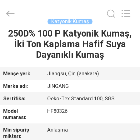
Suzhou
Jingang
Textile
Co.,Ltd.
All
Katyonik Kumaş
Rights
Reserved.
250D% 100 P Katyonik Kumaş,
EV
İki Ton Kaplama Hafif Suya
ÜRÜN:%
Dayanıklı Kumaş
S
Menşe yeri:
Jiangsu, Çin (anakara)
HAKKIMIZDA
Marka adı:
JINGANG
Sertifika:
Oeko-Tex Standard 100, SGS
FABRIKA
Model
HF80326
TURU
numarası:
Min sipariş
Anlaşma
KALITE
miktarı: