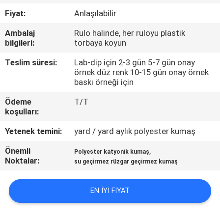
KONTROL
Fiyat:
Anlaşılabilir
Ambalaj
Rulo halinde, her ruloyu plastik
BIZIMLE
bilgileri:
torbaya koyun
ILETIŞIME
Teslim süresi:
Lab-dip için 2-3 gün 5-7 gün onay
GEÇIN
örnek düz renk 10-15 gün onay örnek
baskı örneği için
HABERLER
Ödeme
T/T
koşulları:
Yetenek temini:
yard / yard aylık polyester kumaş
VAKALAR
Önemli
,
Polyester katyonik kumaş
Noktalar:
su geçirmez rüzgar geçirmez kumaş
COMPANY
NEWS
EN IYI FIYAT
SITE