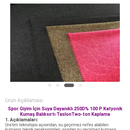
HARITASI
PRIVACY
POLICY
Ürün Açıklaması
Spor Giyim İçin Suya Dayanıklı 250D% 100 P Katyonik
Kumaş Balıksırtı TaslonTwo-ton Kaplama
1.
Açıklamaları:
Üretim teknolojisi açısından, su geçirmez nefes alabilen
kumaşın teknik gereksinimleri, sıradan su geçirmez kumaşa