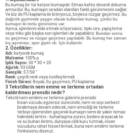
Bu kumaş bir tür katyon kumaşıdır. Elmas kafes desenli dokuma
armürdür. Bu, kumaşın sıradan olandan farklı görünmesini sağlar.
Ve biz de PU kaplama ile bitiriyoruz, böylece rüzgar geçirmez.
Bu
dağcılık giyiminde yaygın olarak kullanılan kumaş, çünkü bu
kumaşın iki tonlu görünümü var.
Ayrıca, işlevlerini elde etmek istiyorsanız, tıpkı cire, yapıştırma
veya triko gibi başka son işlemleri de yapabiliriz.
Bundan sonra
su geçirmez ve rüzgar geçirmez yapılabilir.
Bu kumaş her zaman
kış aşınması, spor giyim vb. İçin kullanılır.
2.
Özellikler:
Adı:
katyonik kumaş
Malzeme:
100% p
İplik Sayısı:
50 * 30 + 20
Ağırlık:
93 GSM
Genişlik:
57/58 ''
Renk:
çeşitli renk veya özelleştirmek
Finish Süreci:
Boyalı, Su geçirmez, PU kaplama
3
Tekstillerin nem emme ve terleme ortadan
kaldırılması prensibi nedir?
Tekstil nem emilimi ve terleme giderimi prensibi:
İnsan vücudu egzersiz sürecinde, nem ve ısıyı serbest
bırakmaya devam edecek, nem emiciliği ile terleme
terbiye işleminden geçerek kumaşın nemi ile yakın temas
halindeki iletimi - buharlaşma süreci, bedeni arayacak Isı
ve su buharı iletimi, dünyaya cildi kuru tutmak, insan
vücudunu rahat hissettirmek, buna nem emilimi terleme
fonksiyonu diyoruz.