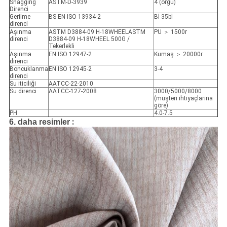
Snagging
ASTM-D-3939
4 (örgü)
Direnci
Gerilme
BS EN ISO 13934-2
Bl 35bl
direnci
Aşınma
ASTM D3884-09 H-18WHEELASTM
PU ＞ 1500r
direnci
D3884-09 H-18WHEEL 500G /
Tekerlekli
Aşınma
EN ISO 12947-2
Kumaş ＞ 20000r
direnci
Boncuklanma
EN ISO 12945-2
3-4
direnci
Su iticiliği
AATCC-22-2010
Su direnci
AATCC-127-2008
3000/5000/8000
(müşteri ihtiyaçlarına
göre)
PH
4.0-7.5
:
6. daha resimler