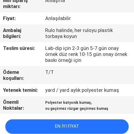
Min sipariş
Anlaşma
KONTROL
miktarı:
Fiyat:
Anlaşılabilir
BIZIMLE
Ambalaj
Rulo halinde, her ruloyu plastik
ILETIŞIME
bilgileri:
torbaya koyun
GEÇIN
Teslim süresi:
Lab-dip için 2-3 gün 5-7 gün onay
örnek düz renk 10-15 gün onay örnek
baskı örneği için
HABERLER
Ödeme
T/T
koşulları:
VAKALAR
Yetenek temini:
yard / yard aylık polyester kumaş
COMPANY
Önemli
,
Polyester katyonik kumaş
Noktalar:
su geçirmez rüzgar geçirmez kumaş
NEWS
EN IYI FIYAT
SITE