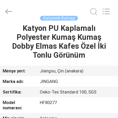
Suzhou
Jingang
Textile
Co.,Ltd.
All
Katyonik Kumaş
Rights
Reserved.
Katyon PU Kaplamalı
EV
Polyester Kumaş Kumaş
ÜRÜN:%
Dobby Elmas Kafes Özel İki
S
Tonlu Görünüm
HAKKIMIZDA
Menşe yeri:
Jiangsu, Çin (anakara)
Marka adı:
JINGANG
FABRIKA
Sertifika:
Oeko-Tex Standard 100, SGS
TURU
Model
HF80277
numarası:
KALITE