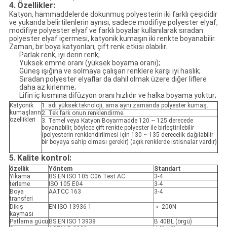
4.
Özellikler:
Katyon, hammaddelerde dokunmuş polyesterin iki farklı çeşididir
ve yukarıda belirtilenlerin aynısı, sadece modifiye polyester elyaf,
modifiye polyester elyaf ve farklı boyalar kullanılarak sıradan
polyester elyaf içermesi, katyonik kumaşın iki renkte boyanabilir.
Zaman, bir boya katyonları, çift renk etkisi olabilir.
Parlak renk, iyi derin renk;
Yüksek emme oranı (yüksek boyama oranı);
Güneş ışığına ve solmaya çalışan renklere karşı iyi haslık;
Sıradan polyester elyaflar da dahil olmak üzere diğer liflere
daha az kirlenme;
Lifin iç kısmına difüzyon oranı hızlıdır ve halka boyama yoktur;
Katyonik
1. adı yüksek teknoloji, ama aynı zamanda polyester kumaş.
kumaşların
2. Tek fark onun renklendirme.
özellikleri
3. Temel veya Katyon Boyarmadde 120 ~ 125 derecede
boyanabilir, böylece çift renkte polyester ile birleştirilebilir
(polyesterin renklendirilmesi için 130 ~ 135 derecelik dağılabilir
bir boyaya sahip olması gerekir) (açık renklerde istisnalar vardır)
.
5.
Kalite kontrol:
özellik
Yöntem
Standart
Yıkama
BS EN ISO 105 C06 Test AC
3-4
terleme
ISO 105 E04
3-4
Boya
AATCC 163
3-4
transferi
Dikiş
EN ISO 13936-1
＞ 200N
kayması
Patlama gücü
BS EN ISO 13938
B 40BL (örgü)