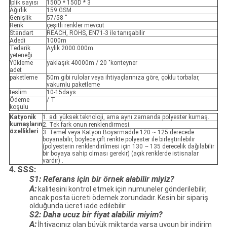
İplik sayısı
150D * 150D * 3
Ağırlık
159 GSM
Genişlik
57/58 ''
Renk
çeşitli renkler mevcut
Standart
REACH, ROHS, EN71-3 ile tanışabilir
Adedi
1000m
Tedarik
Aylık 2000.000m
yeteneği
Yükleme
yaklaşık 40000m / 20 "konteyner
adet
paketleme
50m gibi rulolar veya ihtiyaçlarınıza göre, çoklu torbalar,
vakumlu paketleme
teslim
10-15days
Ödeme
/ T
koşulu
Katyonik
1. adı yüksek teknoloji, ama aynı zamanda polyester kumaş.
kumaşların
2. Tek fark onun renklendirmesi.
özellikleri
3. Temel veya Katyon Boyarmadde 120 ~ 125 derecede
boyanabilir, böylece çift renkte polyester ile birleştirilebilir
(polyesterin renklendirilmesi için 130 ~ 135 derecelik dağılabilir
bir boyaya sahip olması gerekir) (açık renklerde istisnalar
vardır) .
4.
SSS:
S1: Referans için bir örnek alabilir miyiz?
A:
kalitesini kontrol etmek için numuneler gönderilebilir,
ancak posta ücreti ödemek zorundadır. Kesin bir sipariş
olduğunda ücret iade edilebilir.
S2: Daha ucuz bir fiyat alabilir miyim?
A:
İhtiyacınız olan büyük miktarda varsa uygun bir indirim