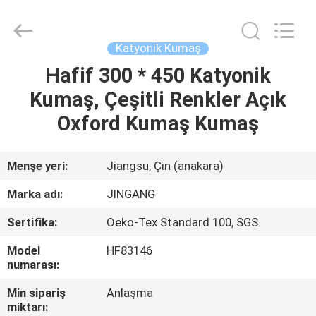
Suzhou
Jingang
Textile
Co.,Ltd.
All
Katyonik Kumaş
Rights
Reserved.
Hafif 300 * 450 Katyonik
EV
Kumaş, Çeşitli Renkler Açık
ÜRÜN:%
Oxford Kumaş Kumaş
S
Menşe yeri:
Jiangsu, Çin (anakara)
HAKKIMIZDA
Marka adı:
JINGANG
Sertifika:
Oeko-Tex Standard 100, SGS
FABRIKA
Model
HF83146
TURU
numarası:
Min sipariş
Anlaşma
KALITE
miktarı: