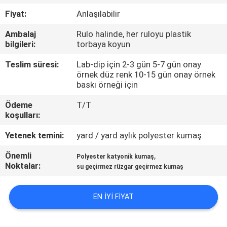
KONTROL
Fiyat:
Anlaşılabilir
Ambalaj
Rulo halinde, her ruloyu plastik
BIZIMLE
bilgileri:
torbaya koyun
ILETIŞIME
Teslim süresi:
Lab-dip için 2-3 gün 5-7 gün onay
GEÇIN
örnek düz renk 10-15 gün onay örnek
baskı örneği için
HABERLER
Ödeme
T/T
koşulları:
Yetenek temini:
yard / yard aylık polyester kumaş
VAKALAR
Önemli
,
Polyester katyonik kumaş
Noktalar:
su geçirmez rüzgar geçirmez kumaş
COMPANY
NEWS
EN IYI FIYAT
SITE