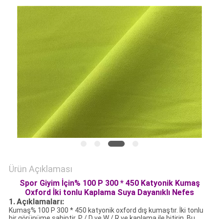
HARITASI
PRIVACY
POLICY
Ürün Açıklaması
Spor Giyim İçin% 100 P 300 * 450 Katyonik Kumaş
Oxford İki tonlu Kaplama Suya Dayanıklı Nefes
1.
Açıklamaları:
Kumaş% 100 P 300 * 450 katyonik oxford dış kumaştır. İki tonlu
bir görünüme sahiptir. P / D ve W / R ve kaplama ile bitirin. Bu