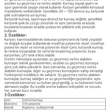
yüzden su geçirmez ve nefes alabilir. Kumaş, kayak giyim ve
spor giyiminde yaygın olarak kullanılır. Katyon genellikle kimyasal
maddelerle renklendirilir. Genellikle, 60 ~ 100 derece su, katyonik
iplik solmalarına yol açmaz.
Katyonik kumaş, aşınmaya dirençli bir kumaş değildir, genellikle
katyonik ipek ile çözgü yönünde ve aynı zamanda sırasıyla
boyalarla boyanan sıradan polyester ipliklerle atkı yönünde
kullanılır.
2.
Özellikler:
Katyon, hammaddelerde dokunan polyesterin iki farklı çeşididir
ve değişik boyalar kullanılarak modifiye polyester elyaf, modifiye
polyester elyaf ve normal polyester elyaf içerir, katyonik kumaş
iki renkte boyanabilir, bir seferde boyanmış polyester, boya
katyonları, çift ​​renk etkisi olabilir.
Üretim teknolojisi açısından, su geçirmez nefes alabilen
kumaşın teknik gereksinimleri, sıradan su geçirmez kumaşa
göre çok daha yüksektir. Aynı zamanda, su geçirmez nefes
alabilen kumaşlar, diğer su geçirmez kumaşların sahip olmadığı
fonksiyonel özelliklere de sahiptir. Su geçirmez nefes alabilen
kumaşlar, kumaş sıkılığını ve su geçirmezliğini güçlendirir, aynı
zamanda benzersiz su buharı geçirgenliği, iç su buharının hızla
akmasını sağlar. Bu özellik üreme kalıbını önleyebilir ve vücudu
her zaman kuru tutabilir.
3
Özellikler:
isim
Oxford Kumaşı
Malzeme
100 polyester
destek
Kaplama, özelleştirmek