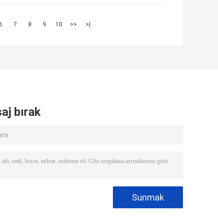
6
7
8
9
10
>>
>|
aj bırak