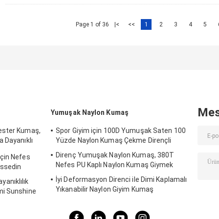
Page 1 of 36
|<
<<
1
2
3
4
5
Mes
Yumuşak Naylon Kumaş
ester Kumaş,
Spor Giyim için 100D Yumuşak Saten 100
a Dayanıklı
Yüzde Naylon Kumaş Çekme Dirençli
Direnç Yumuşak Naylon Kumaş, 380T
çin Nefes
Nefes PU Kaplı Naylon Kumaş Giymek
issedin
İyi Deformasyon Direnci ile Dimi Kaplamalı
ayanıklılık
Yıkanabilir Naylon Giyim Kumaş
mi Sunshine