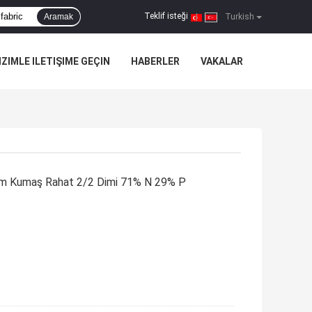
Teklif isteği
Aramak
|
Turkish
IZIMLE ILETIŞIME GEÇIN
HABERLER
VAKALAR
yim Kumaş Rahat 2/2 Dimi 71% N 29% P