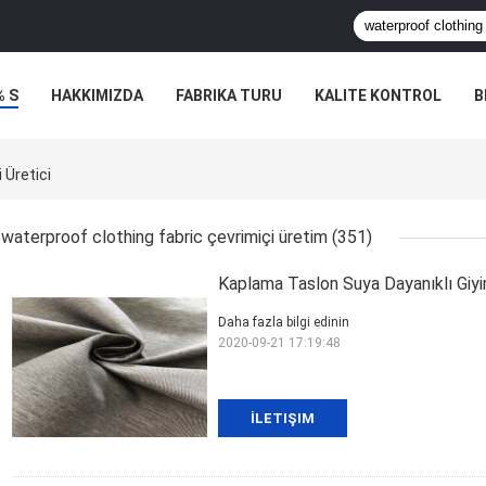
% S
HAKKIMIZDA
FABRIKA TURU
KALITE KONTROL
B
LERI
 Üretici
waterproof clothing fabric çevrimiçi üretim
(351)
Kaplama Taslon Suya Dayanıklı Gi
Daha fazla bilgi edinin
2020-09-21 17:19:48
İLETIŞIM