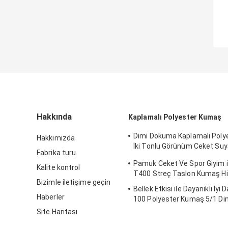
Hakkında
Kaplamalı Polyester Kumaş
Dimi Dokuma Kaplamalı Poly
Hakkımızda
İki Tonlu Görünüm Ceket Suy
Fabrika turu
Nefes Alabilir Kumaş
Pamuk Ceket Ve Spor Giyim i
Kalite kontrol
T400 Streç Taslon Kumaş H
Bizimle iletişime geçin
Bellek Etkisi ile Dayanıklı İyi D
Haberler
100 Polyester Kumaş 5/1 Di
Site Haritası