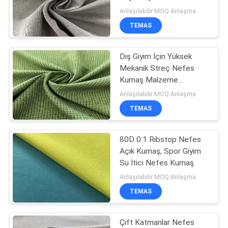
HARITASI
Kumaş
Anlaşılabilir MOQ:Anlaşma
TEMAS
PRIVACY
Dış Giyim İçin Yüksek
POLICY
Mekanik Streç Nefes
Kumaş Malzeme
Windproof
Anlaşılabilir MOQ:Anlaşma
TEMAS
80D 0.1 Ribstop Nefes
Açık Kumaş, Spor Giyim
Su İtici Nefes Kumaş
Anlaşılabilir MOQ:Anlaşma
TEMAS
Çift Katmanlar Nefes