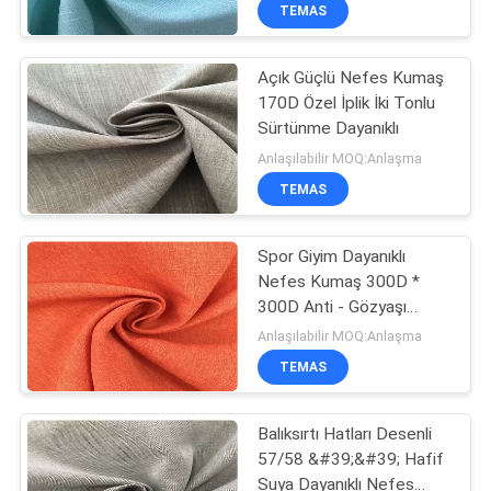
KONTROL
TEMAS
Açık Güçlü Nefes Kumaş
BIZIMLE
170D Özel İplik İki Tonlu
ILETIŞIME
Sürtünme Dayanıklı
GEÇIN
Anlaşılabilir MOQ:Anlaşma
TEMAS
HABERLER
Spor Giyim Dayanıklı
Nefes Kumaş 300D *
VAKALAR
300D Anti - Gözyaşı
Yüksek Renk Haslığı
Anlaşılabilir MOQ:Anlaşma
COMPANY
TEMAS
NEWS
Balıksırtı Hatları Desenli
57/58 &#39;&#39; Hafif
SITE
Suya Dayanıklı Nefes