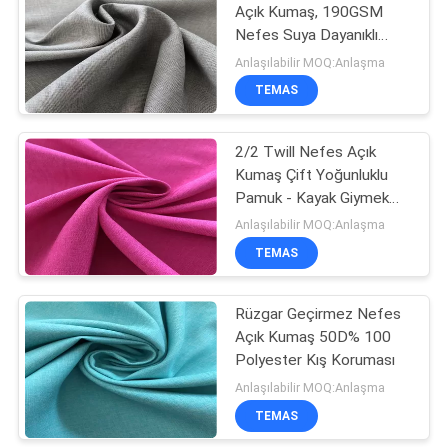
Açık Kumaş, 190GSM
Nefes Suya Dayanıklı
Kumaş
Anlaşılabilir MOQ:Anlaşma
TEMAS
2/2 Twill Nefes Açık
Kumaş Çift Yoğunluklu
Pamuk - Kayak Giymek
İçin Hissedin
Anlaşılabilir MOQ:Anlaşma
TEMAS
Rüzgar Geçirmez Nefes
Açık Kumaş 50D% 100
Polyester Kış Koruması
Anlaşılabilir MOQ:Anlaşma
TEMAS