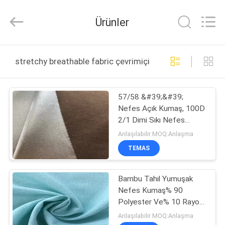
Suzhou
Jingang
Textile
Ürünler
Co.,Ltd.
All
Rights
Reserved.
EV
stretchy breathable fabric çevrimiçi üretim
ÜRÜN:%
57/58 &#39;&#39;
S
Nefes Açık Kumaş, 100D
2/1 Dimi Sıkı Nefes
HAKKIMIZDA
Kumaş
Anlaşılabilir MOQ:Anlaşma
TEMAS
FABRIKA
Bambu Tahıl Yumuşak
TURU
Nefes Kumaş% 90
Polyester Ve% 10 Rayon
KALITE
Su Dayanıklı
Anlaşılabilir MOQ:Anlaşma