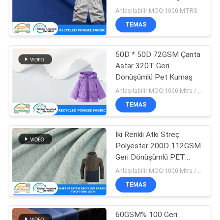
HARITASI
PET Kumaş
Anlaşılabilir MOQ:1000 MTRS
TEMAS
PRIVACY
50D * 50D 72GSM Çanta
POLICY
Astar 320T Geri
Dönüşümlü Pet Kumaş
Anlaşılabilir MOQ:1000 Mtrs / Renkli
TEMAS
İki Renkli Atkı Streç
Polyester 200D 112GSM
Geri Dönüşümlü PET
Kumaş
Anlaşılabilir MOQ:1000 Mtrs / Renkli
TEMAS
60GSM% 100 Geri