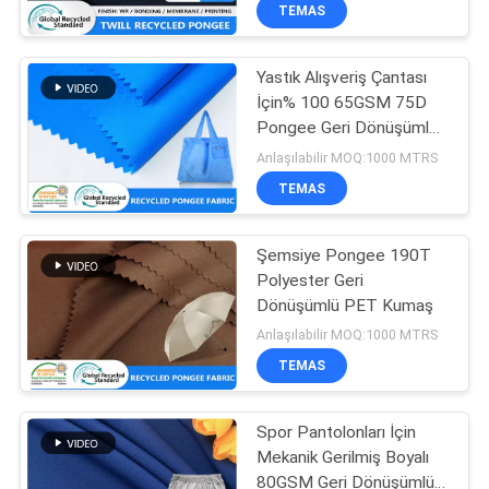
KONTROL
TEMAS
Yastık Alışveriş Çantası
BIZIMLE
İçin% 100 65GSM 75D
ILETIŞIME
Pongee Geri Dönüşümlü
GEÇIN
PET Kumaş
Anlaşılabilir MOQ:1000 MTRS
TEMAS
HABERLER
Şemsiye Pongee 190T
Polyester Geri
VAKALAR
Dönüşümlü PET Kumaş
Anlaşılabilir MOQ:1000 MTRS
COMPANY
TEMAS
NEWS
Spor Pantolonları İçin
Mekanik Gerilmiş Boyalı
SITE
80GSM Geri Dönüşümlü