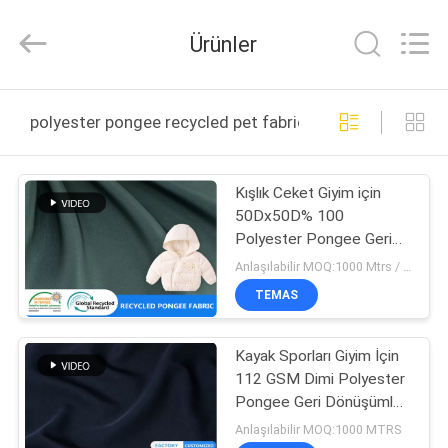
Suzhou
Jingang
Textile
Ürünler
Co.,Ltd.
All
Rights
Reserved.
EV
polyester pongee recycled pet fabric çevrimiçi üretim
ÜRÜN:%
Kışlık Ceket Giyim için
S
50Dx50D% 100
Polyester Pongee Geri
HAKKIMIZDA
Dönüşümlü PET Kumaş
Anlaşılabilir MOQ:1000 Mtrs / Renkli
TEMAS
FABRIKA
Kayak Sporları Giyim İçin
TURU
112 GSM Dimi Polyester
Pongee Geri Dönüşümlü
KALITE
PET Kumaş
Anlaşılabilir MOQ:1000 MTRS