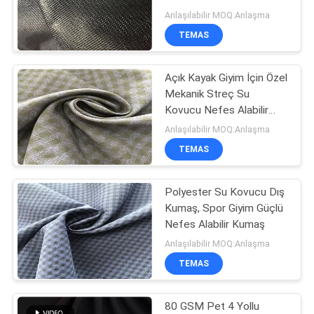
HARITASI
Anlaşılabilir MOQ:Anlaşma
TEMAS
PRIVACY
Açık Kayak Giyim İçin Özel
POLICY
Mekanik Streç Su
Kovucu Nefes Alabilir
Kumaş
Anlaşılabilir MOQ:Anlaşma
TEMAS
Polyester Su Kovucu Dış
Kumaş, Spor Giyim Güçlü
Nefes Alabilir Kumaş
Anlaşılabilir MOQ:Anlaşma
TEMAS
80 GSM Pet 4 Yollu