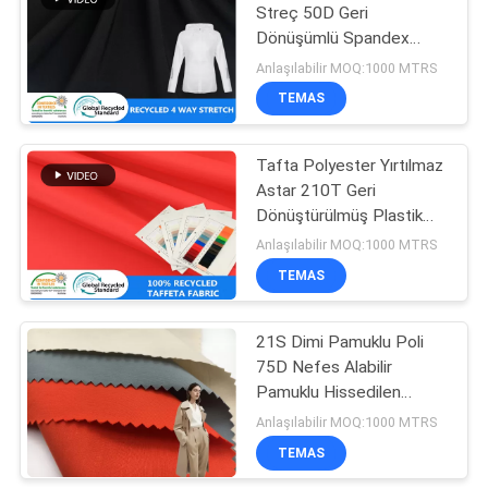
Streç 50D Geri
Dönüşümlü Spandex
Kumaş
Anlaşılabilir MOQ:1000 MTRS
TEMAS
Tafta Polyester Yırtılmaz
Astar 210T Geri
Dönüştürülmüş Plastik
Kumaş
Anlaşılabilir MOQ:1000 MTRS
TEMAS
21S Dimi Pamuklu Poli
75D Nefes Alabilir
Pamuklu Hissedilen
Kumaş Trençkot Ceket
Anlaşılabilir MOQ:1000 MTRS
Kumaş Malzemesi
TEMAS