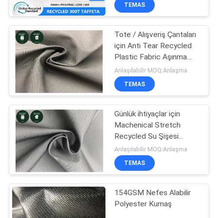
Dolgulu Ceket Kumaşı
KONTROL
TEMAS
Tote / Alışveriş Çantaları
BIZIMLE
için Anti Tear Recycled
ILETIŞIME
Plastic Fabric Aşınma
GEÇIN
Direnci
Anlaşılabilir MOQ:Anlaşma
TEMAS
HABERLER
Günlük ihtiyaçlar için
Machenical Stretch
VAKALAR
Recycled Su Şişesi
Kumaş Yağ Direnci
Anlaşılabilir MOQ:Anlaşma
COMPANY
TEMAS
NEWS
154GSM Nefes Alabilir
Polyester Kumaş
SITE