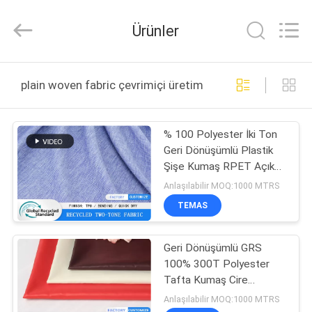
Suzhou
Jingang
Textile
Ürünler
Co.,Ltd.
All
Rights
Reserved.
EV
plain woven fabric çevrimiçi üretim
ÜRÜN:%
% 100 Polyester İki Ton
S
Geri Dönüşümlü Plastik
Şişe Kumaş RPET Açık
HAKKIMIZDA
Hava Kayak Ceket Kumaş
Anlaşılabilir MOQ:1000 MTRS
Malzemesi
TEMAS
FABRIKA
Geri Dönüşümlü GRS
TURU
100% 300T Polyester
Tafta Kumaş Cire
KALITE
Downproof Yumuşak
Anlaşılabilir MOQ:1000 MTRS